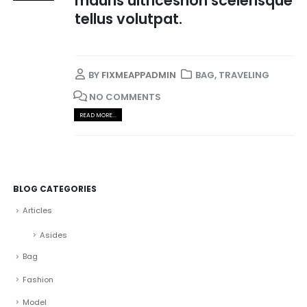
mauris ultricesnon scelerisque
tellus volutpat.
BY
FIXMEAPPADMIN
BAG
,
TRAVELING
NO COMMENTS
READ MORE...
BLOG CATEGORIES
Articles
Asides
Bag
Fashion
Model