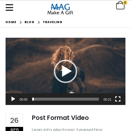
0
HOME
BLOG
TRAVELING
Πρόγραμμα
Αναπαραγωγής
Βίντεο
00:00
00:21
Post Format Video
26
Leap into electronic typesetting,
ΦΕΒ