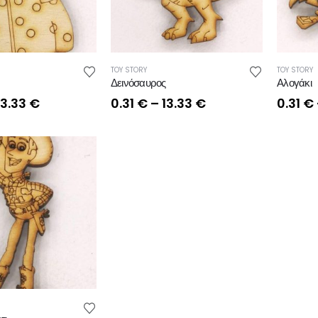
TOY STORY
TOY STORY
Δεινόσαυρος
Αλογάκι
Price
Price
13.33
€
0.31
€
–
13.33
€
0.31
€
range:
range:
0.31 €
0.31 €
through
through
13.33 €
13.33 €