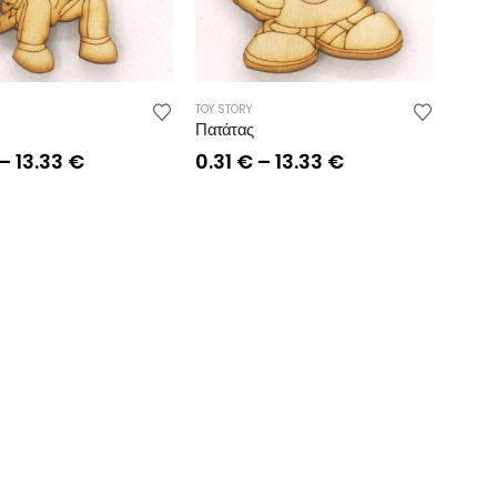
TOY STORY
Πατάτας
Price
Price
–
13.33
€
0.31
€
–
13.33
€
range:
range:
0.31 €
0.31 €
through
through
13.33 €
13.33 €