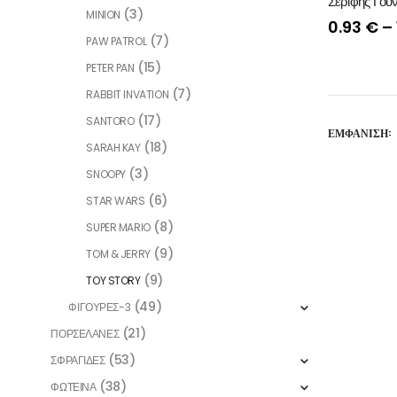
Σερίφης Γούν
(3)
MINION
0.93
€
–
(7)
PAW PATROL
(15)
PETER PAN
(7)
RABBIT INVATION
(17)
SANTORO
ΕΜΦΆΝΙΣΗ:
(18)
SARAH KAY
(3)
SNOOPY
(6)
STAR WARS
(8)
SUPER MARIO
(9)
TOM & JERRY
(9)
TOY STORY
(49)
ΦΙΓΟΥΡΕΣ-3
(21)
ΠΟΡΣΕΛΑΝΕΣ
(53)
ΣΦΡΑΓΙΔΕΣ
(38)
ΦΩΤΕΙΝΑ