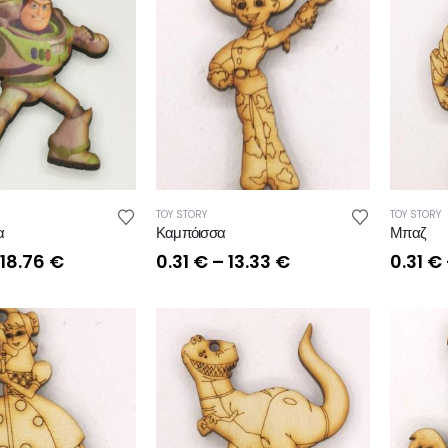
TOY STORY
TOY STORY
α
Καμπόισσα
Μπαζ
Price
Price
18.76
€
0.31
€
–
13.33
€
0.31
€
range:
range:
0.47 €
0.31 €
through
through
18.76 €
13.33 €