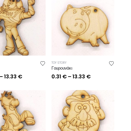
TOY STORY
Γουρουνάκι
Price
Price
–
13.33
€
0.31
€
–
13.33
€
range:
range:
0.31 €
0.31 €
through
through
13.33 €
13.33 €