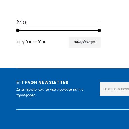
Price
Τιμή:
0 €
—
10 €
Φιλτράρισμα
Ελάχιστη
Μέγιστη
τιμή
τιμή
ΕΓΓΡΑΦΗ NEWSLETTER
Δείτε πρώτοι όλα τα νέα προϊόντα και τις
προσφορές