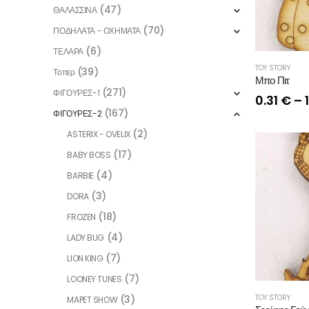
(47)
ΘΑΛΑΣΣΙΝΑ
(70)
ΠΟΔΗΛΑΤΑ - ΟΧΗΜΑΤΑ
(6)
ΤΕΛΑΡΑ
TOY STORY
(39)
Τοπερ
Μπο Πιτ
(271)
ΦΙΓΟΥΡΕΣ-1
0.31
€
–
(167)
ΦΙΓΟΥΡΕΣ-2
(2)
ASTERIX - OVELIX
(17)
BABY BOSS
(4)
BARBIE
(3)
DORA
(18)
FROZEN
(4)
LADY BUG
(7)
LION KING
(7)
LOONEY TUNES
TOY STORY
(3)
MAPET SHOW