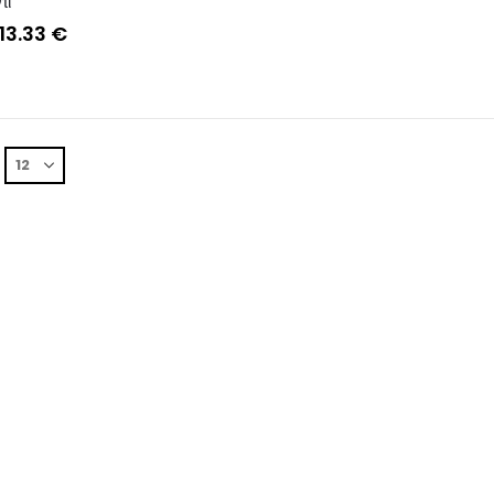
τι
Price
13.33
€
range:
0.93 €
through
13.33 €