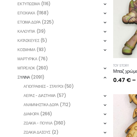
(116)
ΕΚΤΥΠΩΣΙΜΑ
(1168)
ΕΠΟΧΙΑΚΑ
(225)
ΕΤΟΙΜΑ ΔΩΡΑ
(39)
ΚΑΛΟΥΠΙΑ
(5)
ΚΑΤΑΣΚΕΥΕΣ
(93)
ΚΟΣΜΗΜΑ
(76)
ΜΑΡΤΥΡΙΚΑ
TOY STORY
(260)
ΜΠΡΕΛΟΚ
Μπαζ χρώμ
(2091)
ΞΥΛΙΝΑ
0.47
€
–
(50)
ΑΓΙΟΓΡΑΦΙΕΣ - ΣΤΑΥΡΟΙ
(57)
ΑΕΡΑΣ - ΔΙΑΣΤΗΜΑ
(712)
ΑΝΑΜΝΗΣΤΙΚΑ ΔΩΡΑ
(266)
ΔΙΑΦΟΡΑ
(360)
ΖΩΑΚΙΑ - ΠΟΥΛΙΑ
(2)
ΖΩΑΚΙΑ ΔΑΣΟΥΣ