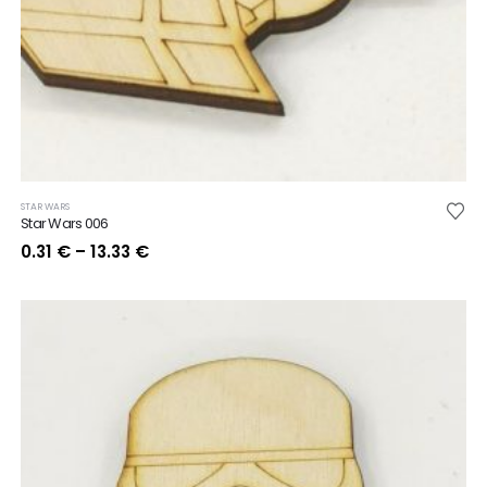
STAR WARS
Star Wars 006
Price
0.31
€
–
13.33
€
range:
0.31 €
through
13.33 €