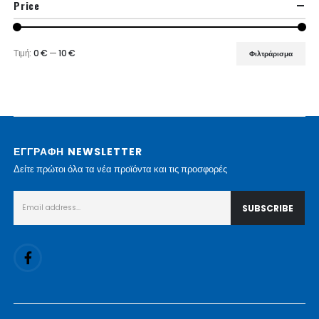
Price
Τιμή:
0 €
—
10 €
Φιλτράρισμα
Ελάχιστη
Μέγιστη
τιμή
τιμή
ΕΓΓΡΑΦΗ NEWSLETTER
Δείτε πρώτοι όλα τα νέα προϊόντα και τις προσφορές