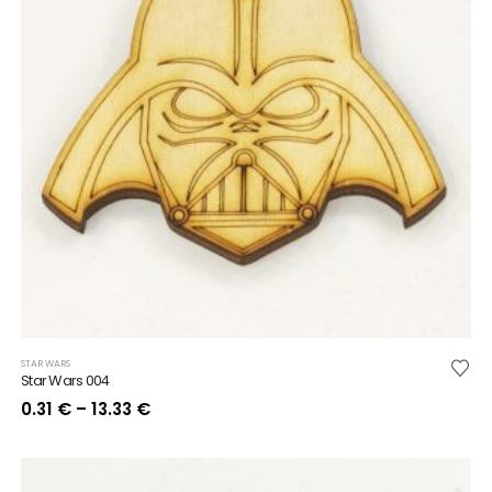
STAR WARS
Star Wars 004
Price
0.31
€
–
13.33
€
range:
0.31 €
through
13.33 €