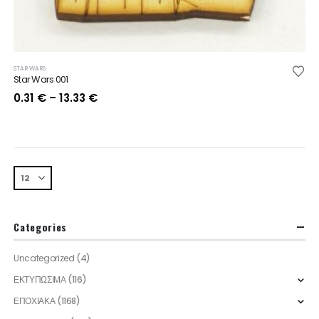
STAR WARS
Star Wars 001
Price
0.31
€
–
13.33
€
range:
0.31 €
through
13.33 €
Categories
Uncategorized
(4)
ΕΚΤΥΠΩΣΙΜΑ
(116)
ΕΠΟΧΙΑΚΑ
(1168)