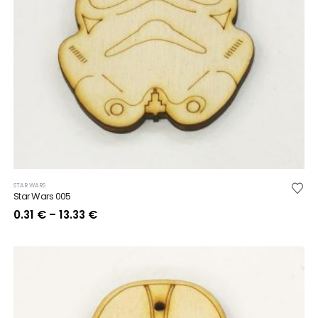
STAR WARS
Star Wars 005
Price
0.31
€
–
13.33
€
range:
0.31 €
through
13.33 €