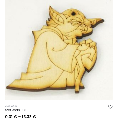
STAR WARS
Star Wars 003
Price
0.31
€
–
13.33
€