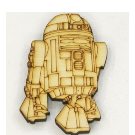
range:
0.31 €
through
13.33 €