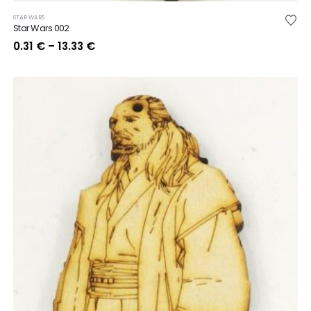
STAR WARS
Star Wars 002
Price
0.31
€
–
13.33
€
range:
0.31 €
through
13.33 €