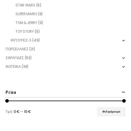
STAR WARS
(6)
SUPER MARIO
(8)
TOM & JERRY
(9)
TOY STORY
(9)
ΦΙΓΟΥΡΕΣ-3
(49)
ΠΟΡΣΕΛΑΝΕΣ
(21)
ΣΦΡΑΓΙΔΕΣ
(53)
ΦΩΤΕΙΝΑ
(38)
Price
Τιμή:
0 €
—
10 €
Φιλτράρισμα
Ελάχιστη
Μέγιστη
τιμή
τιμή