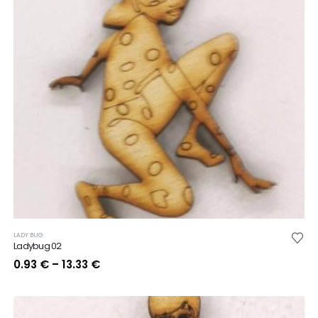
LADY BUG
Ladybug 02
Price
0.93
€
–
13.33
€
range:
0.93 €
through
13.33 €