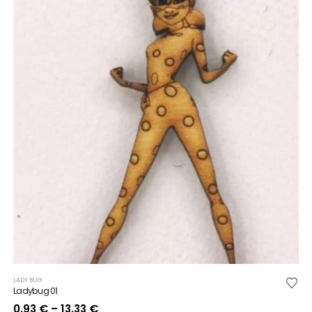
LADY BUG
Ladybug 01
Price
0.93
€
–
13.33
€