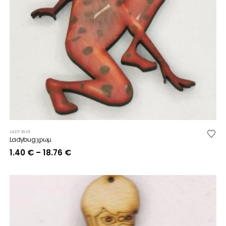
LADY BUG
Ladybug χρωμ.
Price
1.40
€
–
18.76
€
range:
1.40 €
through
18.76 €