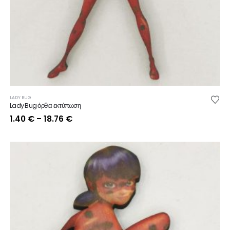
LADY BUG
Lady Bug όρθια εκτύπωση
Price
1.40
€
–
18.76
€
range:
1.40 €
through
18.76 €