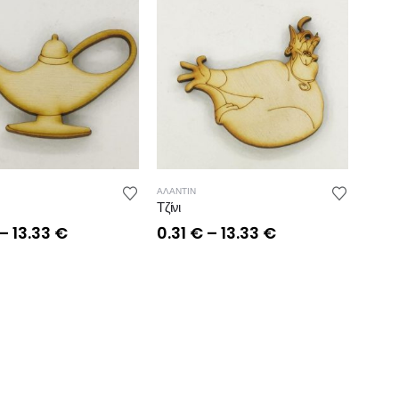
ΑΛΑΝΤΙΝ
Τζίνι
Price
Price
–
13.33
€
0.31
€
–
13.33
€
range:
range:
0.31 €
0.31 €
through
through
13.33 €
13.33 €