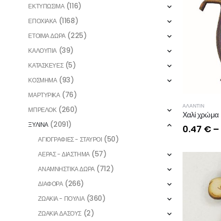
(116)
ΕΚΤΥΠΩΣΙΜΑ
(1168)
ΕΠΟΧΙΑΚΑ
(225)
ΕΤΟΙΜΑ ΔΩΡΑ
(39)
ΚΑΛΟΥΠΙΑ
(5)
ΚΑΤΑΣΚΕΥΕΣ
(93)
ΚΟΣΜΗΜΑ
(76)
ΜΑΡΤΥΡΙΚΑ
ΑΛΑΝΤΙΝ
(260)
ΜΠΡΕΛΟΚ
Χαλί χρώμα
(2091)
ΞΥΛΙΝΑ
0.47
€
–
(50)
ΑΓΙΟΓΡΑΦΙΕΣ - ΣΤΑΥΡΟΙ
(57)
ΑΕΡΑΣ - ΔΙΑΣΤΗΜΑ
(712)
ΑΝΑΜΝΗΣΤΙΚΑ ΔΩΡΑ
(266)
ΔΙΑΦΟΡΑ
(360)
ΖΩΑΚΙΑ - ΠΟΥΛΙΑ
(2)
ΖΩΑΚΙΑ ΔΑΣΟΥΣ