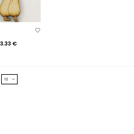
Price
13.33
€
range:
0.31 €
through
13.33 €