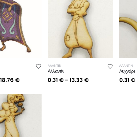
ΑΛΑΝΤΙΝ
ΑΛΑΝΤΙΝ
Αλλαντίν
Λυχνάρι
Price
Price
18.76
€
0.31
€
–
13.33
€
0.31
€
range:
range:
0.47 €
0.31 €
through
through
18.76 €
13.33 €