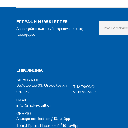
ΕΓΓΡΑΦΗ NEWSLETTER
Δείτε πρώτοι όλα τα νέα προϊόντα και τις
προσφορές
ΕΠΙΚΟΙΝΩΝΙΑ
ΔΙΕΥΘΥΝΣΗ:
Βαλαωρίτου 33, Θεσσαλονίκη
ΤΗΛΕΦΩΝΟ:
546 25
2310 282407
EMAIL:
info@makeagift.gr
ΩΡΑΡΙΟ:
Δευτέρα και Τετάρτη / 10πμ-3μμ
Τρίτη,Πέμπτη, Παρασκευή / 10πμ-8μμ