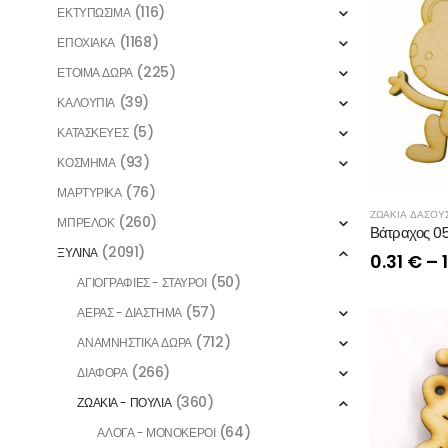
(116)
ΕΚΤΥΠΩΣΙΜΑ
(1168)
ΕΠΟΧΙΑΚΑ
(225)
ΕΤΟΙΜΑ ΔΩΡΑ
(39)
ΚΑΛΟΥΠΙΑ
(5)
ΚΑΤΑΣΚΕΥΕΣ
(93)
ΚΟΣΜΗΜΑ
(76)
ΜΑΡΤΥΡΙΚΑ
ΖΩΑΚΙΑ ΔΑΣΟΥΣ
(260)
ΜΠΡΕΛΟΚ
Βάτραχος 0
(2091)
ΞΥΛΙΝΑ
0.31
€
–
(50)
ΑΓΙΟΓΡΑΦΙΕΣ - ΣΤΑΥΡΟΙ
(57)
ΑΕΡΑΣ - ΔΙΑΣΤΗΜΑ
(712)
ΑΝΑΜΝΗΣΤΙΚΑ ΔΩΡΑ
(266)
ΔΙΑΦΟΡΑ
(360)
ΖΩΑΚΙΑ - ΠΟΥΛΙΑ
(64)
ΑΛΟΓΑ - ΜΟΝΟΚΕΡΟΙ