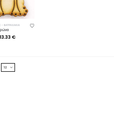
 - ΒΑΤΡΑΧΑΚΙΑ
ορώνα
Price
13.33
€
range:
0.93 €
through
13.33 €