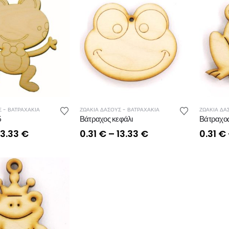
 - ΒΑΤΡΑΧΑΚΙΑ
ΖΩΑΚΙΑ ΔΑΣΟΥΣ - ΒΑΤΡΑΧΑΚΙΑ
ΖΩΑΚΙΑ ΔΑ
5
Βάτραχος κεφάλι
Βάτραχος
Price
Price
13.33
€
0.31
€
–
13.33
€
0.31
€
range:
range:
0.31 €
0.31 €
through
through
13.33 €
13.33 €