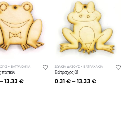
ΣΟΥΣ - ΒΑΤΡΑΧΑΚΙΑ
ΖΩΑΚΙΑ ΔΑΣΟΥΣ - ΒΑΤΡΑΧΑΚΙΑ
 παπιόν
Βάτραχος 01
Price
Price
–
13.33
€
0.31
€
–
13.33
€
range:
range:
0.31 €
0.31 €
through
through
13.33 €
13.33 €