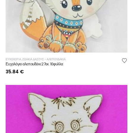
ΕΥΧΟΛΟΓΙΑ
,
ΖΩΑΚΙΑ ΔΑΣΟΥΣ - ΑΛΕΠΟΥΔΑΚΙΑ
Ευχολόγιο αλεπουδάκι 27εκ. 10φυλλα
35.84
€