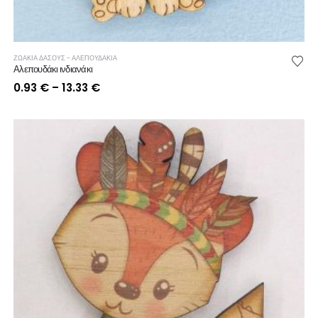
ΖΩΑΚΙΑ ΔΑΣΟΥΣ - ΑΛΕΠΟΥΔΑΚΙΑ
Αλεπουδάκι ινδιανάκι
Price
0.93
€
–
13.33
€
range:
0.93 €
through
13.33 €