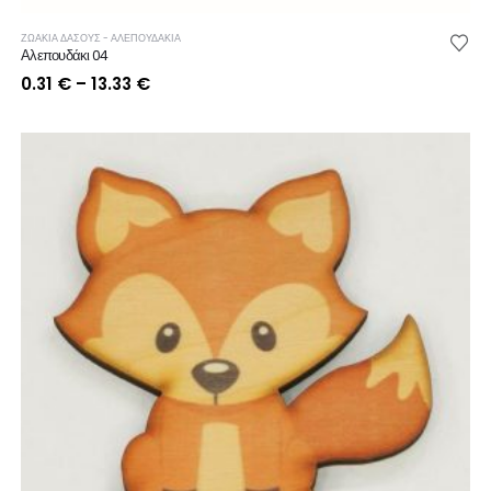
ΖΩΑΚΙΑ ΔΑΣΟΥΣ - ΑΛΕΠΟΥΔΑΚΙΑ
Αλεπουδάκι 04
Price
0.31
€
–
13.33
€
range:
0.31 €
through
13.33 €