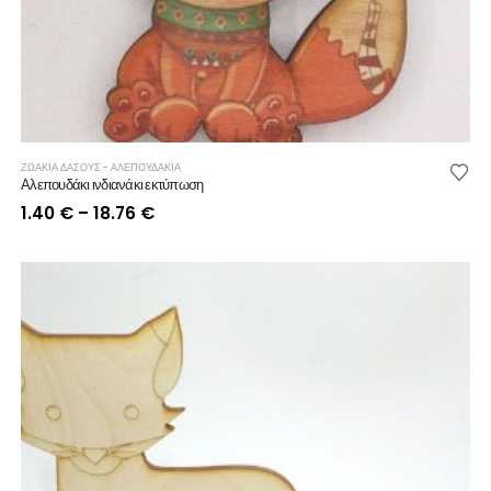
ΖΩΑΚΙΑ ΔΑΣΟΥΣ - ΑΛΕΠΟΥΔΑΚΙΑ
Αλεπουδάκι ινδιανάκι εκτύπωση
Price
1.40
€
–
18.76
€
range:
1.40 €
through
18.76 €