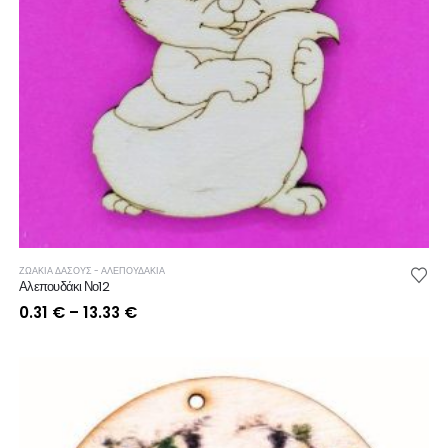
ΖΩΑΚΙΑ ΔΑΣΟΥΣ - ΑΛΕΠΟΥΔΑΚΙΑ
Αλεπουδάκι Νο12
Price
0.31
€
–
13.33
€
range:
0.31 €
through
13.33 €