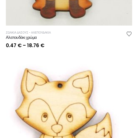
ΖΩΑΚΙΑ ΔΑΣΟΥΣ - ΑΛΕΠΟΥΔΑΚΙΑ
Αλεπουδάκι χρώμα
Price
0.47
€
–
18.76
€
range:
0.47 €
through
18.76 €