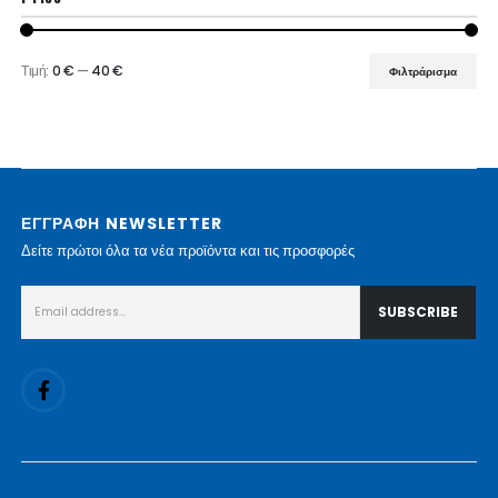
Τιμή:
0 €
—
40 €
Φιλτράρισμα
Ελάχιστη
Μέγιστη
τιμή
τιμή
ΕΓΓΡΑΦΗ NEWSLETTER
Δείτε πρώτοι όλα τα νέα προϊόντα και τις προσφορές