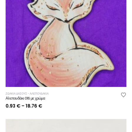
ΖΩΑΚΙΑ ΔΑΣΟΥΣ - ΑΛΕΠΟΥΔΑΚΙΑ
Αλεπουδάκι 016 με χρώμα
Price
0.93
€
–
18.76
€
range:
0.93 €
through
18.76 €