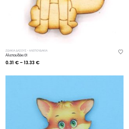
ΖΩΑΚΙΑ ΔΑΣΟΥΣ - ΑΛΕΠΟΥΔΑΚΙΑ
Αλεπουδάκι 01
Price
0.31
€
–
13.33
€
range:
0.31 €
through
13.33 €