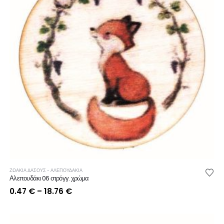
ΖΩΑΚΙΑ ΔΑΣΟΥΣ - ΑΛΕΠΟΥΔΑΚΙΑ
Αλεπουδάκι 06 στρόγγ. χρώμα
Price
0.47
€
–
18.76
€
range:
0.47 €
through
18.76 €