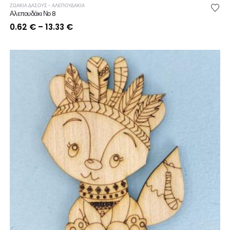
ΖΩΑΚΙΑ ΔΑΣΟΥΣ - ΑΛΕΠΟΥΔΑΚΙΑ
Αλεπουδάκι Νο 8
Price
0.62
€
–
13.33
€
range:
0.62 €
through
13.33 €