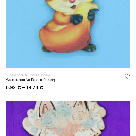
ΖΩΑΚΙΑ ΔΑΣΟΥΣ - ΑΛΕΠΟΥΔΑΚΙΑ
Αλεπουδάκι Νο 13 με εκτύπωση
Price
0.93
€
–
18.76
€
range:
0.93 €
through
18.76 €