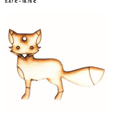
Price
0.47
€
–
18.76
€
range:
0.47 €
through
18.76 €