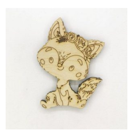
0.93 €
through
18.76 €