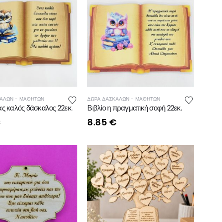
ΑΛΩΝ - ΜΑΘΗΤΩΝ
ΔΩΡΑ ΔΑΣΚΑΛΩΝ - ΜΑΘΗΤΩΝ
ας καλός δάσκαλος 22εκ.
Βιβλίο η πραγματική σοφή 22εκ.
€
8.85
€