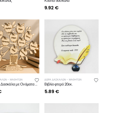
άσκαλος
Κούπα δασκάλα
9.92
€
ΑΛΩΝ - ΜΑΘΗΤΩΝ
,
ΚΟΥΠΕΣ
ΔΩΡΑ ΔΑΣΚΑΛΩΝ - ΜΑΘΗΤΩΝ
Δώρο για Δασκάλα με Ονόματα Μαθητών – Ξύλινο Δέντρο
Βιβλίο φτερό 20εκ.
€
5.89
€