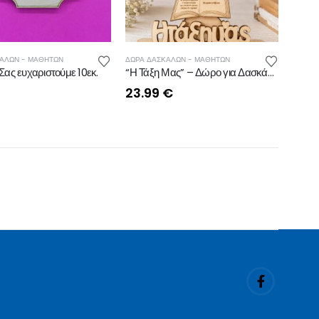
ΑΛΩΝ - ΜΑΘΗΤΩΝ
ΔΩΡΑ ΔΑΣΚΑΛΩΝ - ΜΑΘΗΤΩΝ
Σας ευχαριστούμε 10εκ.
“Η Τάξη Μας” – Δώρο για Δασκάλα με Ονόματα Μαθητών
23.99
€