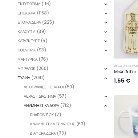
(116)
ΕΚΤΥΠΩΣΙΜΑ
(1168)
ΕΠΟΧΙΑΚΑ
(225)
ΕΤΟΙΜΑ ΔΩΡΑ
(39)
ΚΑΛΟΥΠΙΑ
(5)
ΚΑΤΑΣΚΕΥΕΣ
(93)
ΚΟΣΜΗΜΑ
(76)
ΜΑΡΤΥΡΙΚΑ
ΔΩΡΑ ΔΑΣΚΑΛΩ
(260)
ΜΠΡΕΛΟΚ
Μολύβι 10εκ.
(2091)
ΞΥΛΙΝΑ
1.55
€
(50)
ΑΓΙΟΓΡΑΦΙΕΣ - ΣΤΑΥΡΟΙ
(57)
ΑΕΡΑΣ - ΔΙΑΣΤΗΜΑ
(712)
ΑΝΑΜΝΗΣΤΙΚΑ ΔΩΡΑ
(7)
SHADOW BOX
(63)
ΑΝΑΜΝΗΣΤΙΚΑ ΓΕΝΝΗΣΗΣ
(73)
ΔΙΑΦΟΡΑ ΔΩΡΑ