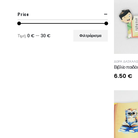
Price
Τιμή:
0 €
—
30 €
Φιλτράρισμα
Ελάχιστη
Μέγιστη
τιμή
τιμή
ΔΩΡΑ ΔΑΣΚΑΛΩ
Βιβλίο παιδάκ
6.50
€