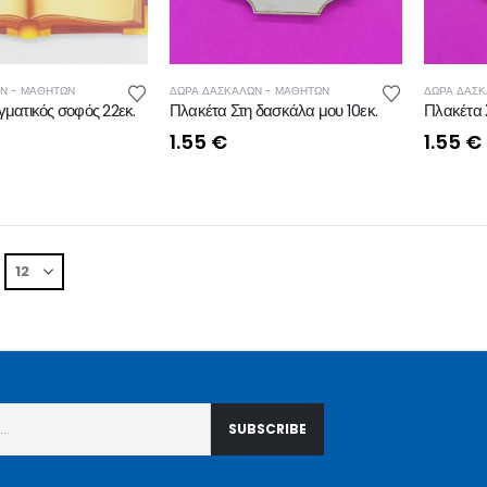
Ν - ΜΑΘΗΤΩΝ
ΔΩΡΑ ΔΑΣΚΑΛΩΝ - ΜΑΘΗΤΩΝ
ΔΩΡΑ ΔΑΣΚ
γματικός σοφός 22εκ.
Πλακέτα Στη δασκάλα μου 10εκ.
Πλακέτα 
1.55
€
1.55
€