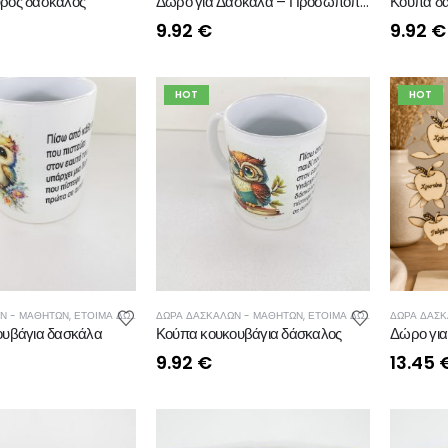
ρός δάσκαλος
Δώρο για Δασκάλα – Προσωποποιημένη Κούπα
Κούπα δ
9.92
€
9.92
€
HOT
HOT
Ν - ΜΑΘΗΤΩΝ
,
ΕΤΟΙΜΑ ΔΩΡΑ ΔΑΣΚΑΛΩΝ - ΜΑΘΗΤΩΝ
ΔΩΡΑ ΔΑΣΚΑΛΩΝ - ΜΑΘΗΤΩΝ
,
ΚΟΥΠΕΣ
,
ΕΤΟΙΜΑ ΔΩΡΑ ΔΑΣΚΑΛΩΝ - ΜΑΘΗΤΩΝ
ΔΩΡΑ ΔΑΣΚ
ουβάγια δασκάλα
Κούπα κουκουβάγια δάσκαλος
9.92
€
13.45