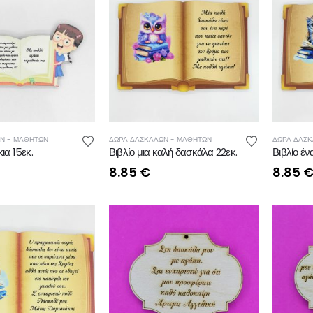
Ν - ΜΑΘΗΤΩΝ
ΔΩΡΑ ΔΑΣΚΑΛΩΝ - ΜΑΘΗΤΩΝ
ΔΩΡΑ ΔΑΣΚ
ια 15εκ.
Βιβλίο μια καλή δασκάλα 22εκ.
Βιβλίο έν
8.85
€
8.85