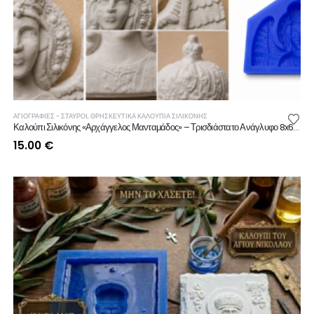
ΑΓΙΟΓΡΑΦΙΕΣ - ΣΤΑΥΡΟΙ
,
ΘΡΗΣΚΕΥΤΙΚΆ ΚΑΛΟΎΠΙΑ ΣΙΛΙΚΌΝΗΣ
Καλούπι Σιλικόνης «Αρχάγγελος Μανταμάδος» – Τρισδιάστατο Ανάγλυφο 8x6cm
15.00
€