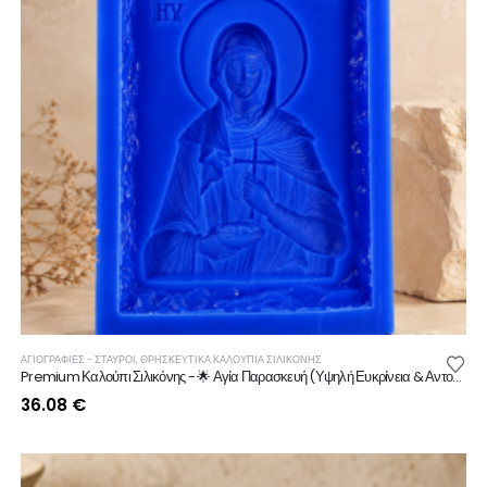
ΑΓΙΟΓΡΑΦΙΕΣ - ΣΤΑΥΡΟΙ
,
ΘΡΗΣΚΕΥΤΙΚΆ ΚΑΛΟΎΠΙΑ ΣΙΛΙΚΌΝΗΣ
Premium Καλούπι Σιλικόνης - 🌟 Αγία Παρασκευή (Υψηλή Ευκρίνεια & Αντοχή)
36.08
€