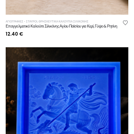
ΑΓΙΟΓΡΑΦΙΕΣ - ΣΤΑΥΡΟΙ
,
ΘΡΗΣΚΕΥΤΙΚΆ ΚΑΛΟΎΠΙΑ ΣΙΛΙΚΌΝΗΣ
Επαγγελματικό Καλούπι Σιλικόνης Αγίου Παϊσίου για Κερί, Γύψο & Ρητίνη
12.40
€