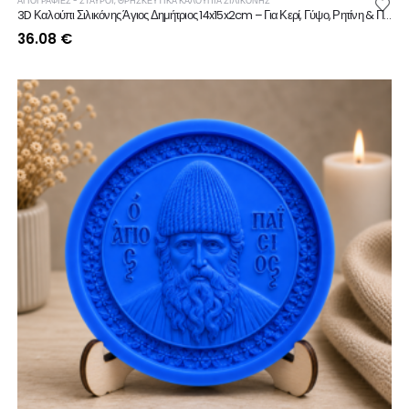
ΑΓΙΟΓΡΑΦΙΕΣ - ΣΤΑΥΡΟΙ
,
ΘΡΗΣΚΕΥΤΙΚΆ ΚΑΛΟΎΠΙΑ ΣΙΛΙΚΌΝΗΣ
3D Καλούπι Σιλικόνης Άγιος Δημήτριος 14x15x2cm – Για Κερί, Γύψο, Ρητίνη & Πορσελάνη
36.08
€