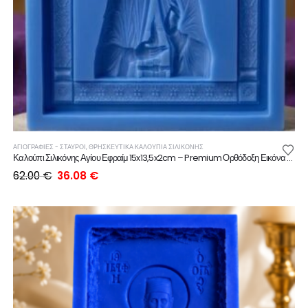
ΑΓΙΟΓΡΑΦΙΕΣ - ΣΤΑΥΡΟΙ
,
ΘΡΗΣΚΕΥΤΙΚΆ ΚΑΛΟΎΠΙΑ ΣΙΛΙΚΌΝΗΣ
Καλούπι Σιλικόνης Αγίου Εφραίμ 15x13,5x2cm – Premium Ορθόδοξη Εικόνα για Γύψο, Ρητίνη & Κερί
Original
Η
62.00
€
36.08
€
price
τρέχουσα
was:
τιμή
62.00 €.
είναι:
36.08 €.