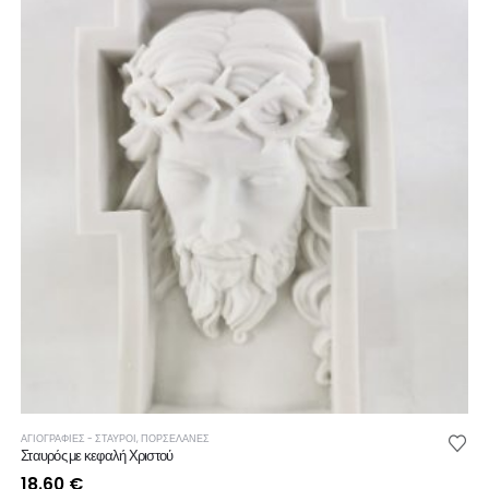
ΑΓΙΟΓΡΑΦΙΕΣ - ΣΤΑΥΡΟΙ
,
ΠΟΡΣΕΛΑΝΕΣ
Σταυρός με κεφαλή Χριστού
18.60
€