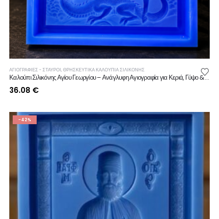
ΑΓΙΟΓΡΑΦΙΕΣ - ΣΤΑΥΡΟΙ
,
ΘΡΗΣΚΕΥΤΙΚΆ ΚΑΛΟΎΠΙΑ ΣΙΛΙΚΌΝΗΣ
Καλούπι Σιλικόνης Αγίου Γεωργίου – Ανάγλυφη Αγιογραφία για Κεριά, Γύψο & Ρητίνη
36.08
€
-42%