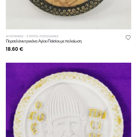
ΑΓΙΟΓΡΑΦΙΕΣ - ΣΤΑΥΡΟΙ
,
ΠΟΡΣΕΛΑΝΕΣ
Πορσελάνινη εικόνα Αγίου Παϊσίου με παλαίωση
18.60
€