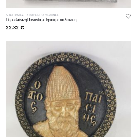
ΑΓΙΟΓΡΑΦΙΕΣ - ΣΤΑΥΡΟΙ
,
ΠΟΡΣΕΛΑΝΕΣ
Πορσελάνινη Παναγία με Ιησού με παλαίωση
22.32
€