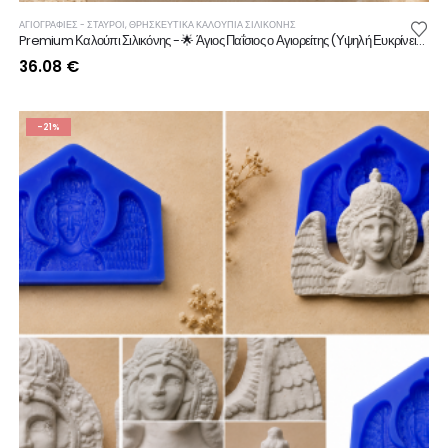
ΑΓΙΟΓΡΑΦΙΕΣ - ΣΤΑΥΡΟΙ
,
ΘΡΗΣΚΕΥΤΙΚΆ ΚΑΛΟΎΠΙΑ ΣΙΛΙΚΌΝΗΣ
Premium Καλούπι Σιλικόνης - 🌟 Άγιος Παΐσιος ο Αγιορείτης (Υψηλή Ευκρίνεια & Αντοχή)
36.08
€
-21%