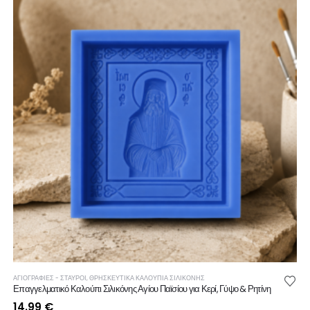
ΑΓΙΟΓΡΑΦΙΕΣ - ΣΤΑΥΡΟΙ
,
ΘΡΗΣΚΕΥΤΙΚΆ ΚΑΛΟΎΠΙΑ ΣΙΛΙΚΌΝΗΣ
Επαγγελματικό Καλούπι Σιλικόνης Αγίου Παϊσίου για Κερί, Γύψο & Ρητίνη
14.99
€