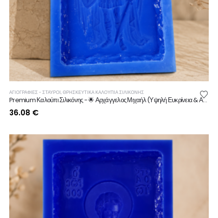
ΑΓΙΟΓΡΑΦΙΕΣ - ΣΤΑΥΡΟΙ
,
ΘΡΗΣΚΕΥΤΙΚΆ ΚΑΛΟΎΠΙΑ ΣΙΛΙΚΌΝΗΣ
Premium Καλούπι Σιλικόνης - 🌟 Αρχάγγελος Μιχαήλ (Υψηλή Ευκρίνεια & Αντοχή)
36.08
€