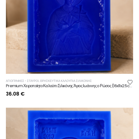
ΑΓΙΟΓΡΑΦΙΕΣ - ΣΤΑΥΡΟΙ
,
ΘΡΗΣΚΕΥΤΙΚΆ ΚΑΛΟΎΠΙΑ ΣΙΛΙΚΌΝΗΣ
Premium Χειροποίητο Καλούπι Σιλικόνης Άγιος Ιωάννης ο Ρώσος (16x11x2.5cm)
36.08
€