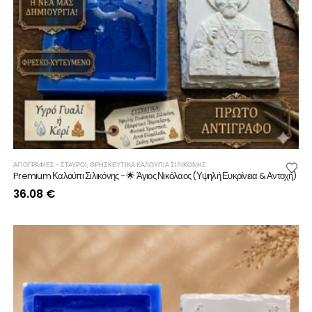
ΑΓΙΟΓΡΑΦΙΕΣ - ΣΤΑΥΡΟΙ
,
ΘΡΗΣΚΕΥΤΙΚΆ ΚΑΛΟΎΠΙΑ ΣΙΛΙΚΌΝΗΣ
Premium Καλούπι Σιλικόνης - 🌟 Άγιος Νικόλαος (Υψηλή Ευκρίνεια & Αντοχή)
36.08
€