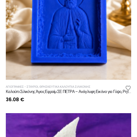
ΑΓΙΟΓΡΑΦΙΕΣ - ΣΤΑΥΡΟΙ
,
ΘΡΗΣΚΕΥΤΙΚΆ ΚΑΛΟΎΠΙΑ ΣΙΛΙΚΌΝΗΣ
Καλούπι Σιλικόνης Άγιος Εφραίμ ΣΕ ΠΕΤΡΑ – Ανάγλυφη Εικόνα για Γύψο, Ρητίνη, Κερί & Σαπούνι
36.08
€