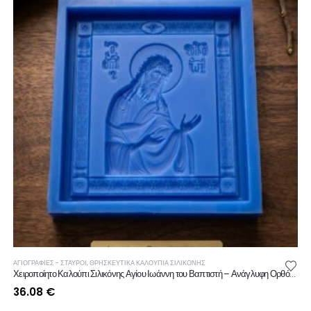
ΑΓΙΟΓΡΑΦΙΕΣ - ΣΤΑΥΡΟΙ
,
ΘΡΗΣΚΕΥΤΙΚΆ ΚΑΛΟΎΠΙΑ ΣΙΛΙΚΌΝΗΣ
Χειροποίητο Καλούπι Σιλικόνης Αγίου Ιωάννη του Βαπτιστή – Ανάγλυφη Ορθόδοξη Εικόνα για Κερί, Γύψο & Ρητίνη
36.08
€