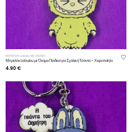
ΜΠΡΕΛΟΚ LABUBU ΜΕ ΟΝΟΜΑ
Μπρελόκ Labubu με Όνομα Παιδιού για Σχολική Τσάντα – Χειροποίητο
4.90
€