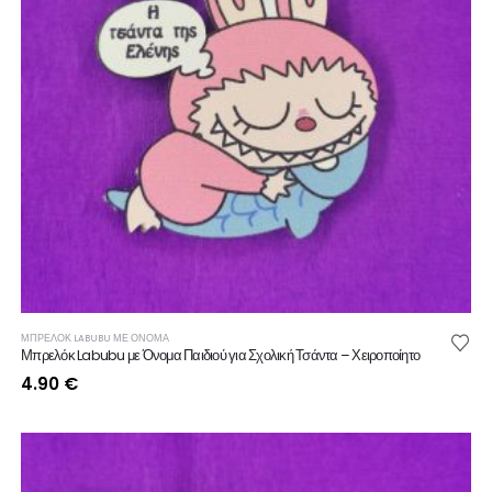
ΜΠΡΕΛΟΚ LABUBU ΜΕ ΟΝΟΜΑ
Μπρελόκ Labubu με Όνομα Παιδιού για Σχολική Τσάντα – Χειροποίητο
4.90
€