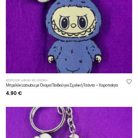
ΜΠΡΕΛΟΚ LABUBU ΜΕ ΟΝΟΜΑ
Μπρελόκ Labubu με Όνομα Παιδιού για Σχολική Τσάντα – Χειροποίητο
4.90
€