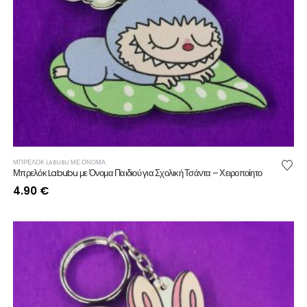
ΜΠΡΕΛΟΚ LABUBU ΜΕ ΟΝΟΜΑ
Μπρελόκ Labubu με Όνομα Παιδιού για Σχολική Τσάντα – Χειροποίητο
4.90
€