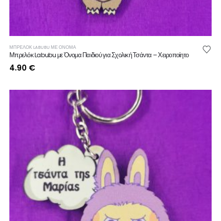
ΜΠΡΕΛΟΚ LABUBU ΜΕ ΟΝΟΜΑ
Μπρελόκ Labubu με Όνομα Παιδιού για Σχολική Τσάντα – Χειροποίητο
4.90
€