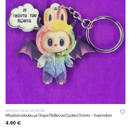
ΜΠΡΕΛΟΚ LABUBU ΜΕ ΟΝΟΜΑ
Μπρελόκ Labubu με Όνομα Παιδιού για Σχολική Τσάντα – Χειροποίητο
4.90
€