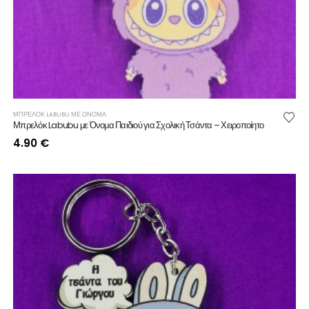
ΜΠΡΕΛΟΚ LABUBU ΜΕ ΟΝΟΜΑ
Μπρελόκ Labubu με Όνομα Παιδιού για Σχολική Τσάντα – Χειροποίητο
4.90
€