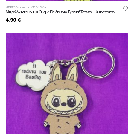
ΜΠΡΕΛΟΚ LABUBU ΜΕ ΟΝΟΜΑ
Μπρελόκ Labubu με Όνομα Παιδιού για Σχολική Τσάντα – Χειροποίητο
4.90
€