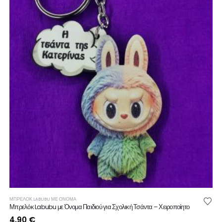
ΜΠΡΕΛΟΚ LABUBU ΜΕ ΟΝΟΜΑ
Μπρελόκ Labubu με Όνομα Παιδιού για Σχολική Τσάντα – Χειροποίητο
4.90
€