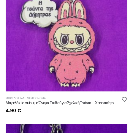
ΜΠΡΕΛΟΚ LABUBU ΜΕ ΟΝΟΜΑ
Μπρελόκ Labubu με Όνομα Παιδιού για Σχολική Τσάντα – Χειροποίητο
4.90
€