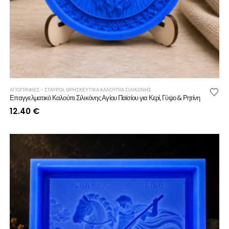
ΑΓΙΟΓΡΑΦΙΕΣ - ΣΤΑΥΡΟΙ
,
ΘΡΗΣΚΕΥΤΙΚΆ ΚΑΛΟΎΠΙΑ ΣΙΛΙΚΌΝΗΣ
Επαγγελματικό Καλούπι Σιλικόνης Αγίου Παϊσίου για Κερί, Γύψο & Ρητίνη
12.40
€