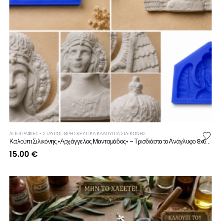
ΑΓΙΟΓΡΑΦΙΕΣ - ΣΤΑΥΡΟΙ
,
ΘΡΗΣΚΕΥΤΙΚΆ ΚΑΛΟΎΠΙΑ ΣΙΛΙΚΌΝΗΣ
Καλούπι Σιλικόνης «Αρχάγγελος Μανταμάδος» – Τρισδιάστατο Ανάγλυφο 8x6cm
15.00
€