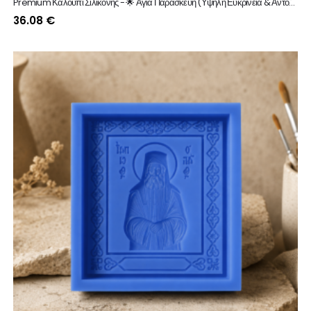
Premium Καλούπι Σιλικόνης - 🌟 Αγία Παρασκευή (Υψηλή Ευκρίνεια & Αντοχή)
36.08
€