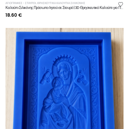
ΑΓΙΟΓΡΑΦΙΕΣ - ΣΤΑΥΡΟΙ
,
ΘΡΗΣΚΕΥΤΙΚΆ ΚΑΛΟΎΠΙΑ ΣΙΛΙΚΌΝΗΣ
Καλούπι Σιλικόνης Πρόσωπο Ιησού σε Σταυρό | 3D Θρησκευτικό Καλούπι για Πορσελάνη, Κερί & Γύψο
18.60
€