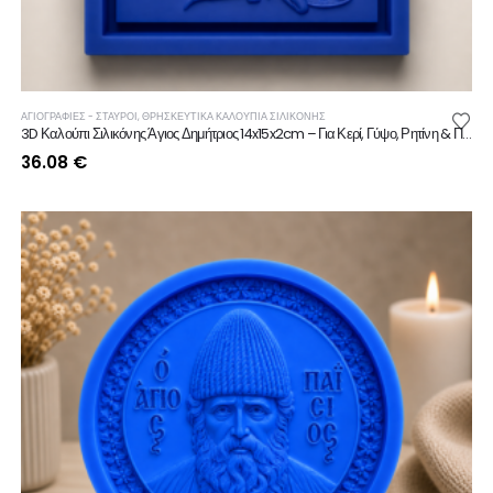
ΑΓΙΟΓΡΑΦΙΕΣ - ΣΤΑΥΡΟΙ
,
ΘΡΗΣΚΕΥΤΙΚΆ ΚΑΛΟΎΠΙΑ ΣΙΛΙΚΌΝΗΣ
3D Καλούπι Σιλικόνης Άγιος Δημήτριος 14x15x2cm – Για Κερί, Γύψο, Ρητίνη & Πορσελάνη
36.08
€