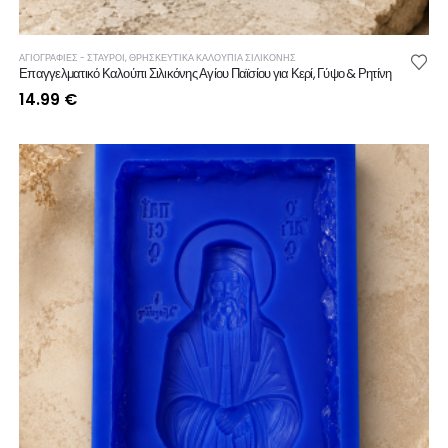
ΑΓΙΟΓΡΑΦΙΕΣ - ΣΤΑΥΡΟΙ
,
ΘΡΗΣΚΕΥΤΙΚΆ ΚΑΛΟΎΠΙΑ ΣΙΛΙΚΌΝΗΣ
Επαγγελματικό Καλούπι Σιλικόνης Αγίου Παϊσίου για Κερί, Γύψο & Ρητίνη
14.99
€