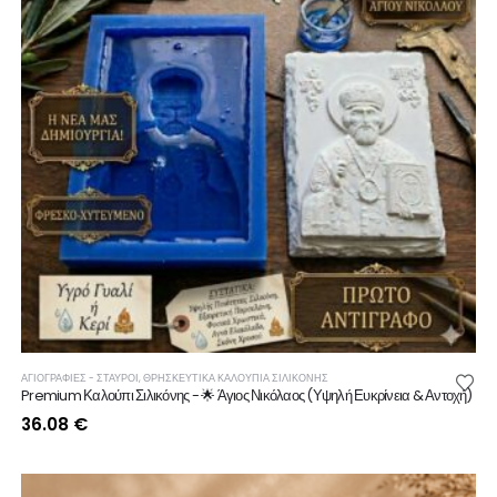
ΑΓΙΟΓΡΑΦΙΕΣ - ΣΤΑΥΡΟΙ
,
ΘΡΗΣΚΕΥΤΙΚΆ ΚΑΛΟΎΠΙΑ ΣΙΛΙΚΌΝΗΣ
Premium Καλούπι Σιλικόνης - 🌟 Άγιος Νικόλαος (Υψηλή Ευκρίνεια & Αντοχή)
36.08
€