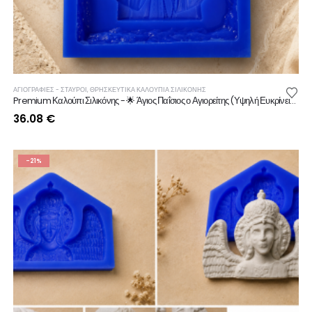
ΑΓΙΟΓΡΑΦΙΕΣ - ΣΤΑΥΡΟΙ
,
ΘΡΗΣΚΕΥΤΙΚΆ ΚΑΛΟΎΠΙΑ ΣΙΛΙΚΌΝΗΣ
Premium Καλούπι Σιλικόνης - 🌟 Άγιος Παΐσιος ο Αγιορείτης (Υψηλή Ευκρίνεια & Αντοχή)
36.08
€
-21%