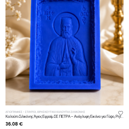
ΑΓΙΟΓΡΑΦΙΕΣ - ΣΤΑΥΡΟΙ
,
ΘΡΗΣΚΕΥΤΙΚΆ ΚΑΛΟΎΠΙΑ ΣΙΛΙΚΌΝΗΣ
Καλούπι Σιλικόνης Άγιος Εφραίμ ΣΕ ΠΕΤΡΑ – Ανάγλυφη Εικόνα για Γύψο, Ρητίνη, Κερί & Σαπούνι
36.08
€