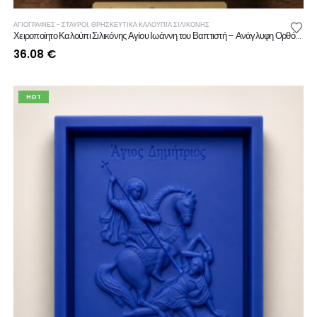
ΑΓΙΟΓΡΑΦΙΕΣ - ΣΤΑΥΡΟΙ
,
ΘΡΗΣΚΕΥΤΙΚΆ ΚΑΛΟΎΠΙΑ ΣΙΛΙΚΌΝΗΣ
Χειροποίητο Καλούπι Σιλικόνης Αγίου Ιωάννη του Βαπτιστή – Ανάγλυφη Ορθόδοξη Εικόνα για Κερί, Γύψο & Ρητίνη
36.08
€
HOT