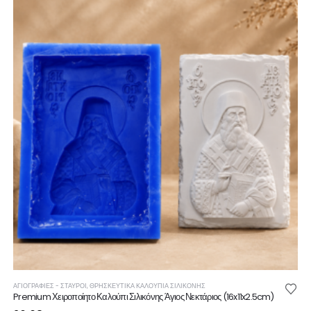
ΑΓΙΟΓΡΑΦΙΕΣ - ΣΤΑΥΡΟΙ
,
ΘΡΗΣΚΕΥΤΙΚΆ ΚΑΛΟΎΠΙΑ ΣΙΛΙΚΌΝΗΣ
Premium Χειροποίητο Καλούπι Σιλικόνης Άγιος Νεκτάριος (16x11x2.5cm)