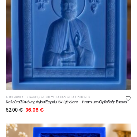
ΑΓΙΟΓΡΑΦΙΕΣ - ΣΤΑΥΡΟΙ
,
ΘΡΗΣΚΕΥΤΙΚΆ ΚΑΛΟΎΠΙΑ ΣΙΛΙΚΌΝΗΣ
Καλούπι Σιλικόνης Αγίου Εφραίμ 15x13,5x2cm – Premium Ορθόδοξη Εικόνα για Γύψο, Ρητίνη & Κερί
Original
Η
62.00
€
36.08
€
price
τρέχουσα
was:
τιμή
62.00 €.
είναι:
36.08 €.