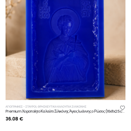
ΑΓΙΟΓΡΑΦΙΕΣ - ΣΤΑΥΡΟΙ
,
ΘΡΗΣΚΕΥΤΙΚΆ ΚΑΛΟΎΠΙΑ ΣΙΛΙΚΌΝΗΣ
Premium Χειροποίητο Καλούπι Σιλικόνης Άγιος Ιωάννης ο Ρώσος (16x11x2.5cm)
36.08
€