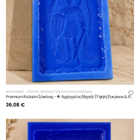
ΑΓΙΟΓΡΑΦΙΕΣ - ΣΤΑΥΡΟΙ
,
ΘΡΗΣΚΕΥΤΙΚΆ ΚΑΛΟΎΠΙΑ ΣΙΛΙΚΌΝΗΣ
Premium Καλούπι Σιλικόνης - 🌟 Αρχάγγελος Μιχαήλ (Υψηλή Ευκρίνεια & Αντοχή)
36.08
€