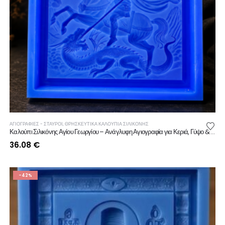
ΑΓΙΟΓΡΑΦΙΕΣ - ΣΤΑΥΡΟΙ
,
ΘΡΗΣΚΕΥΤΙΚΆ ΚΑΛΟΎΠΙΑ ΣΙΛΙΚΌΝΗΣ
Καλούπι Σιλικόνης Αγίου Γεωργίου – Ανάγλυφη Αγιογραφία για Κεριά, Γύψο & Ρητίνη
36.08
€
-42%