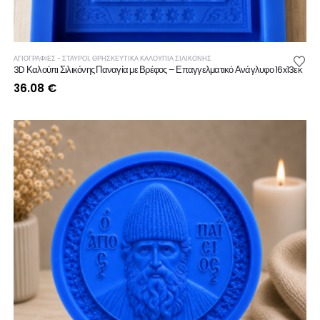
ΑΓΙΟΓΡΑΦΙΕΣ - ΣΤΑΥΡΟΙ
,
ΘΡΗΣΚΕΥΤΙΚΆ ΚΑΛΟΎΠΙΑ ΣΙΛΙΚΌΝΗΣ
3D Καλούπι Σιλικόνης Παναγία με Βρέφος – Επαγγελματικό Ανάγλυφο 16x13εκ
36.08
€