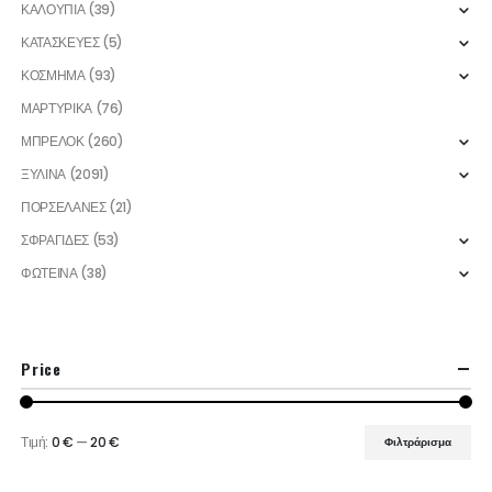
ΚΑΛΟΥΠΙΑ
(39)
ΚΑΤΑΣΚΕΥΕΣ
(5)
ΚΟΣΜΗΜΑ
(93)
ΜΑΡΤΥΡΙΚΑ
(76)
ΜΠΡΕΛΟΚ
(260)
ΞΥΛΙΝΑ
(2091)
ΠΟΡΣΕΛΑΝΕΣ
(21)
ΣΦΡΑΓΙΔΕΣ
(53)
ΦΩΤΕΙΝΑ
(38)
Price
Τιμή:
0 €
—
20 €
Φιλτράρισμα
Ελάχιστη
Μέγιστη
τιμή
τιμή