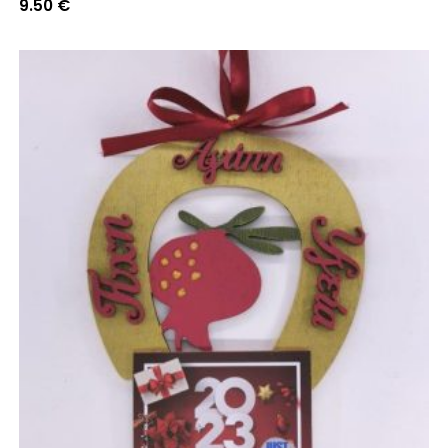
9.50
€