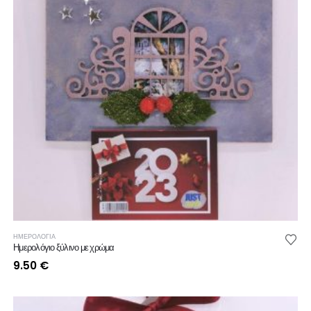
ΗΜΕΡΟΛΟΓΙΑ
Ημερολόγιο ξύλινο με χρώμα
9.50
€