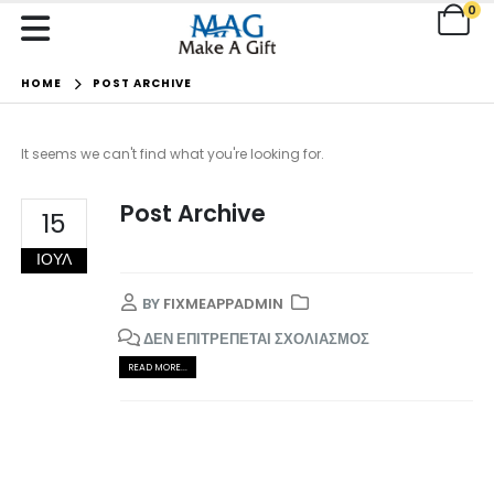
0
HOME
POST ARCHIVE
It seems we can't find what you're looking for.
Post Archive
15
ΙΟΎΛ
BY
FIXMEAPPADMIN
ΣΤΟ
ΔΕΝ ΕΠΙΤΡΈΠΕΤΑΙ ΣΧΟΛΙΑΣΜΌΣ
POST
READ MORE...
ARCHIVE