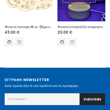
Φωτεινό σύννεφο 35 εκ. (θέμα και όνομα επιλογής σας)
Φωτεινό επιτραπέζιο αναμνηστικό με USB ξύλινη βάση 10 εκ. (κείμενο επιλογής σας)
43.00
€
20.00
€
ΕΓΓΡΑΦΗ NEWSLETTER
Δείτε πρώτοι όλα τα νέα προϊόντα και τις προσφορές