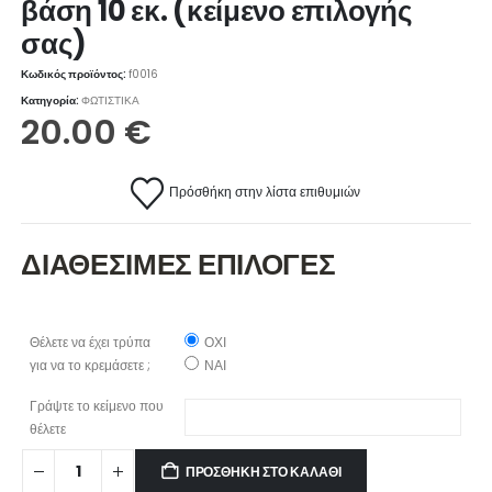
βάση 10 εκ. (κείμενο επιλογής
σας)
Κωδικός προϊόντος:
f0016
Κατηγορία:
ΦΩΤΙΣΤΙΚΑ
20.00
€
Πρόσθήκη στην λίστα επιθυμιών
ΔΙΑΘΕΣΙΜΕΣ ΕΠΙΛΟΓΕΣ
Θέλετε να έχει τρύπα
ΟΧΙ
για να το κρεμάσετε ;
ΝΑΙ
Γράψτε το κείμενο που
θέλετε
ΠΡΟΣΘΉΚΗ ΣΤΟ ΚΑΛΆΘΙ