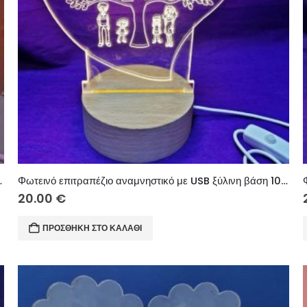
0 εκ. (κείμενο επιλογής σας)
Φωτεινό επιτραπέζιο αναμνηστικό με USB ξύλινη βάση 10 εκ. (κείμενο επιλογής σας)
20.00
€
ΠΡΟΣΘΉΚΗ ΣΤΟ ΚΑΛΆΘΙ