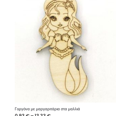
Γοργόνα με μαργαριτάρια στα μαλλιά
Price
0.93
€
–
13.33
€