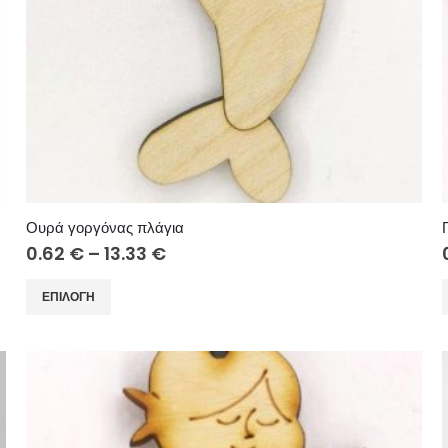
Ουρά γοργόνας πλάγια
Price
0.62
€
–
13.33
€
range:
0.62 €
Αυτό
ΕΠΙΛΟΓΉ
through
το
13.33 €
προϊόν
έχει
έ
πολλαπλές
παραλλαγές.
Οι