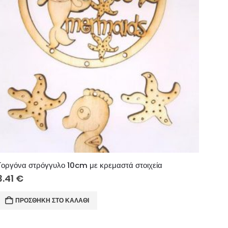
πιλογές
μπορούν
να
επιλεγούν
στη
σελίδα
του
προϊόντος
Γοργόνα στρόγγυλο 10cm με κρεμαστά στοιχεία
3.41
€
ΠΡΟΣΘΉΚΗ ΣΤΟ ΚΑΛΆΘΙ