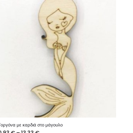
Γοργόνα με καρδιά στο μάγουλο
Price
0.93
€
–
13.33
€