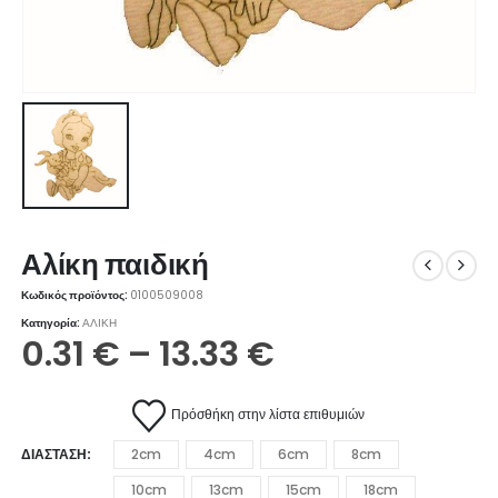
Αλίκη παιδική
Κωδικός προϊόντος:
0100509008
Κατηγορία:
ΑΛΙΚΗ
Price
0.31
€
–
13.33
€
range:
0.31 €
Πρόσθήκη στην λίστα επιθυμιών
through
ΔΙΆΣΤΑΣΗ
2cm
4cm
6cm
8cm
13.33 €
10cm
13cm
15cm
18cm