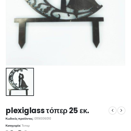
plexiglass τόπερ 25 εκ.
Κωδικός προϊόντος:
0119006010
Κατηγορία:
Τοπερ