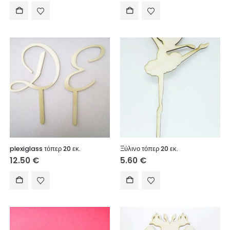
plexiglass τόπερ 20 εκ.
Ξύλινο τόπερ 20 εκ.
12.50
€
5.60
€