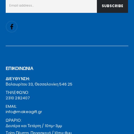
ΕΠΙΚΟΙΝΩΝΙΑ
ΔΙΕΥΘΥΝΣΗ:
Βαλαωρίτου 33, Θεσσαλονίκη 546 25
ΤΗΛΕΦΩΝΟ:
2310 282407
EMAIL:
info@makeagift.gr
ΩΡΑΡΙΟ:
Δευτέρα και Τετάρτη / 10πμ-3μμ
Τρίτη,Πέμπτη, Παρασκευή / 10πμ-8μμ