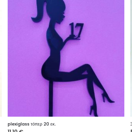
plexiglass τόπερ 20 εκ.
11.10
€