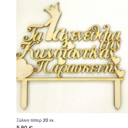
Ξύλινο τόπερ 20 εκ.
5.90
€