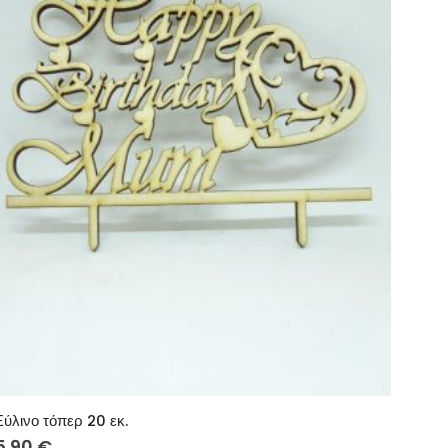
Ξύλινο τόπερ 20 εκ.
5.90
€