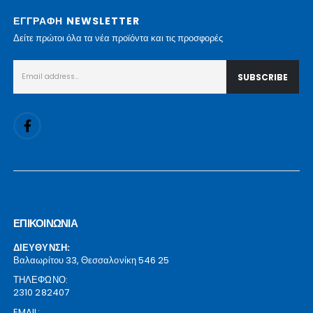
επιλογές
επιλογές
ΕΓΓΡΑΦΗ NEWSLETTER
μπορούν
μπορούν
Δείτε πρώτοι όλα τα νέα προϊόντα και τις προσφορές
να
να
επιλεγούν
επιλεγούν
στη
στη
σελίδα
σελίδα
του
του
προϊόντος
προϊόντος
ΕΠΙΚΟΙΝΩΝΙΑ
ΔΙΕΥΘΥΝΣΗ:
Βαλαωρίτου 33, Θεσσαλονίκη 546 25
ΤΗΛΕΦΩΝΟ:
2310 282407
EMAIL: