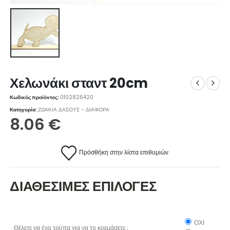
Χελωνάκι σταντ 20cm
Κωδικός προϊόντος:
0102826420
Κατηγορία:
ΖΩΑΚΙΑ ΔΑΣΟΥΣ - ΔΙΑΦΟΡΑ
8.06
€
Πρόσθήκη στην λίστα επιθυμιών
ΔΙΑΘΕΣΙΜΕΣ ΕΠΙΛΟΓΕΣ
ΟΧΙ
Θέλετε να έχει τρύπα για να το κρεμάσετε ;