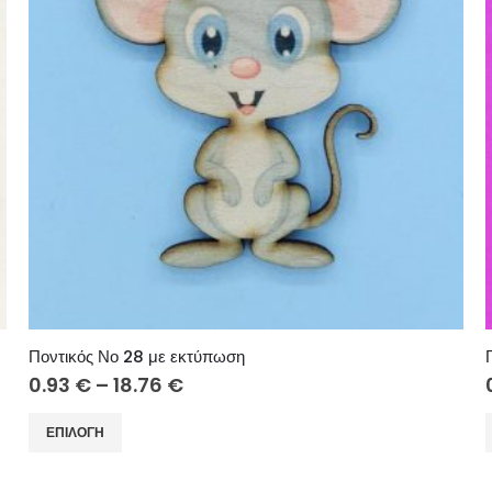
επιλογές
ε
μπορούν
να
επιλεγούν
στη
σελίδα
του
προϊόντος
Ποντικός Νο 28 με εκτύπωση
Price
0.93
€
–
18.76
€
range:
0.93 €
Αυτό
ΕΠΙΛΟΓΉ
through
το
18.76 €
προϊόν