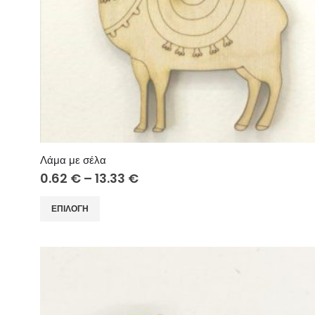
Λάμα με σέλα
Price
0.62
€
–
13.33
€
range:
0.62 €
Αυτό
ΕΠΙΛΟΓΉ
through
το
13.33 €
προϊόν
έχει
πολλαπλές
παραλλαγές.
Οι