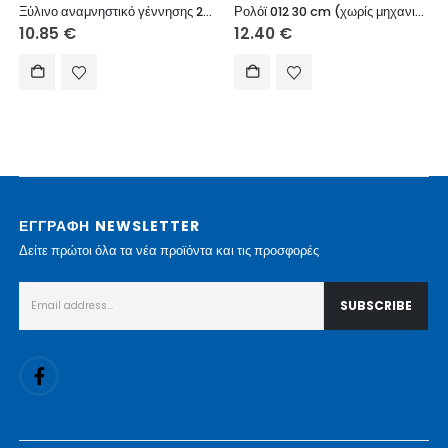
Ξύλινο αναμνηστικό γέννησης 25 εκ. στιλ ρολόι (στοιχεία επιθυμίας σας)
Ρολόϊ 012 30 cm (χωρίς μηχανισμό)
10.85
€
12.40
€
ΕΓΓΡΑΦΗ NEWSLETTER
Δείτε πρώτοι όλα τα νέα προϊόντα και τις προσφορές