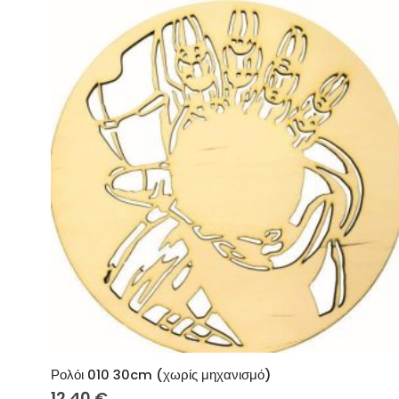
Ρολόι 010 30cm (χωρίς μηχανισμό)
12.40
€