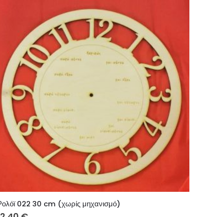
Ρολόϊ 022 30 cm (χωρίς μηχανισμό)
12.40
€