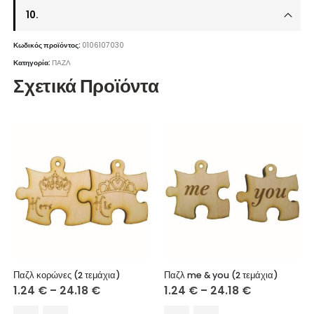
10.
Κωδικός προϊόντος:
0106107030
Κατηγορία:
ΠΑΖΛ
Σχετικά Προϊόντα
Παζλ κορώνες (2 τεμάχια)
Παζλ me & you (2 τεμάχια)
Price
Price
1.24
€
–
24.18
€
1.24
€
–
24.18
€
range:
range:
1.24 €
1.24 €
Αυτό
Αυτό