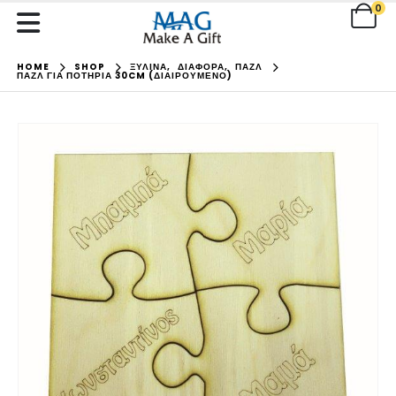
0
HOME
SHOP
ΞΥΛΙΝΑ
,
ΔΙΑΦΟΡΑ
,
ΠΑΖΛ
ΠΑΖΛ ΓΙΑ ΠΟΤΉΡΙΑ 30CM (ΔΙΑΙΡΟΎΜΕΝΟ)