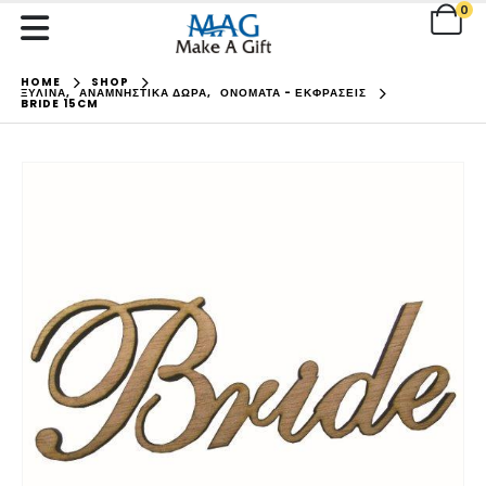
0
HOME
SHOP
ΞΥΛΙΝΑ
,
ΑΝΑΜΝΗΣΤΙΚΑ ΔΩΡΑ
,
ΟΝΟΜΑΤΑ - ΕΚΦΡΑΣΕΙΣ
BRIDE 15CM