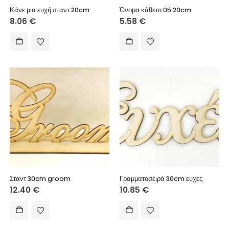
Κάνε μια ευχή σταντ 20cm
Όνομα κάθετο 05 20cm
8.06
€
5.58
€
Σταντ 30cm groom
Γραμματοσειρά 30cm ευχές
12.40
€
10.85
€