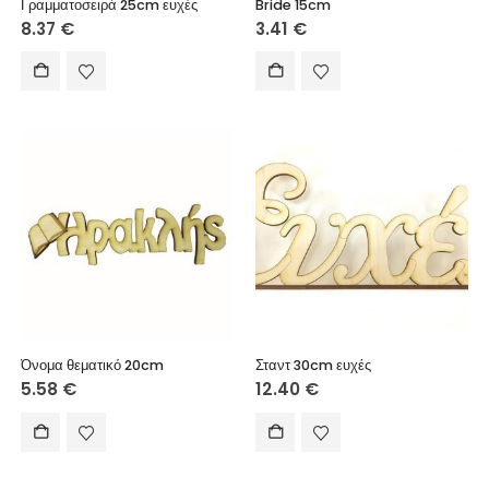
Γραμματοσειρά 25cm ευχές
Bride 15cm
προϊόντος
8.37
€
3.41
€
Όνομα θεματικό 20cm
Σταντ 30cm ευχές
5.58
€
12.40
€