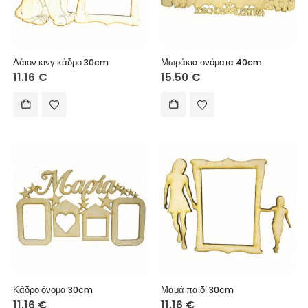
Λάιον κινγ κάδρο 30cm
Μωράκια ονόματα 40cm
11.16
€
15.50
€
Κάδρο όνομα 30cm
Μαμά παιδί 30cm
11.16
€
11.16
€