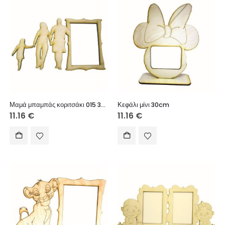
Μαμά μπαμπάς κοριτσάκι 015 30cm
Κεφάλι μίνι 30cm
11.16
€
11.16
€