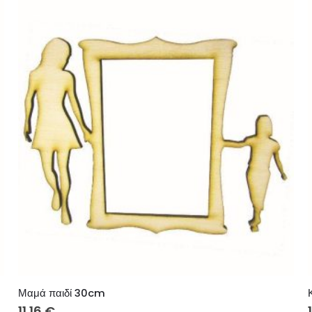
Μαμά παιδί 30cm
11.16
€