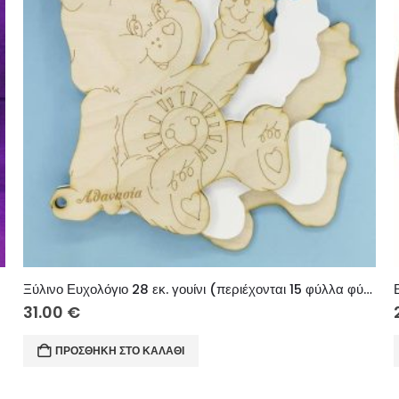
Ξύλινο Ευχολόγιο 28 εκ. γουίνι (περιέχονται 15 φύλλα φύλλα κανσόν λευκά ή ιβουάρ)
31.00
€
ΠΡΟΣΘΉΚΗ ΣΤΟ ΚΑΛΆΘΙ