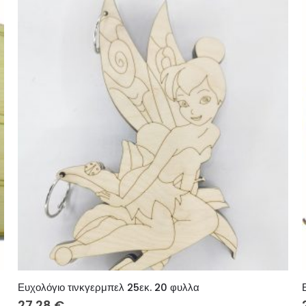
Ευχολόγιο τινκγερμπελ 25εκ. 20 φυλλα
27.28
€