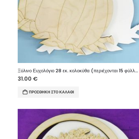
Ξύλινο Ευχολόγιο 28 εκ. κολοκύθα (περιέχονται 15 φύλλα φύλλα κανσόν λευκά ή ιβουάρ)
31.00
€
ΠΡΟΣΘΉΚΗ ΣΤΟ ΚΑΛΆΘΙ