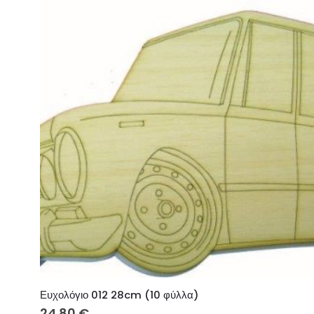
Ευχολόγιο 012 28cm (10 φύλλα)
24.80
€