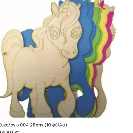
Ευχολόγιο 004 28cm (10 φύλλα)
24.80
€