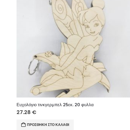
Ευχολόγιο τινκγερμπελ 25εκ. 20 φυλλα
27.28
€
ΠΡΟΣΘΉΚΗ ΣΤΟ ΚΑΛΆΘΙ