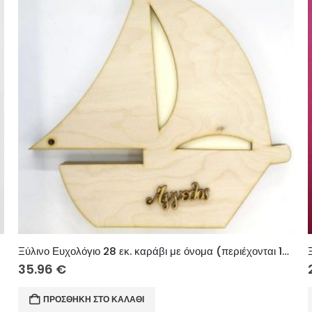
Ξύλινο Ευχολόγιο 28 εκ. καράβι με όνομα (περιέχονται 15 φύλλα φύλλα κανσόν λευκά ή ιβουάρ)
35.96
€
ΠΡΟΣΘΉΚΗ ΣΤΟ ΚΑΛΆΘΙ