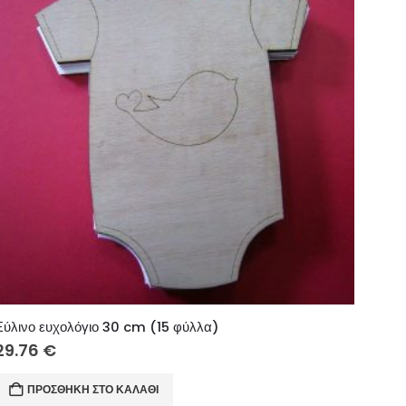
Ξύλινο ευχολόγιο 30 cm (15 φύλλα)
29.76
€
ΠΡΟΣΘΉΚΗ ΣΤΟ ΚΑΛΆΘΙ