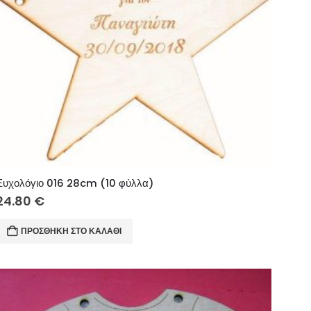
Ευχολόγιο 016 28cm (10 φύλλα)
24.80
€
ΠΡΟΣΘΉΚΗ ΣΤΟ ΚΑΛΆΘΙ