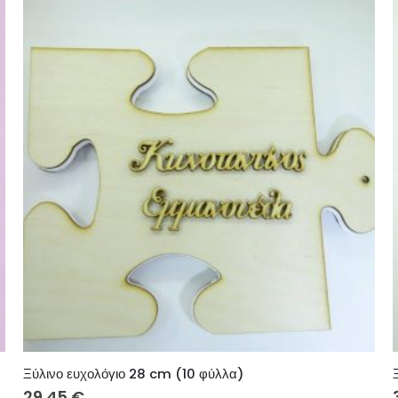
Ξύλινο ευχολόγιο 28 cm (10 φύλλα)
29.45
€