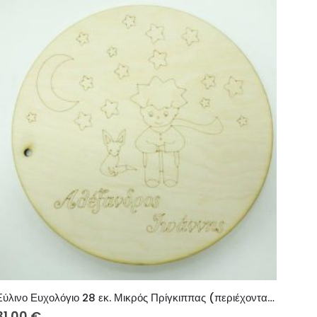
Ξύλινο Ευχολόγιο 28 εκ. Μικρός Πρίγκιππας (περιέχονται 15 φύλλα φύλλα κανσόν λευκά ή ιβουάρ)
31.00
€