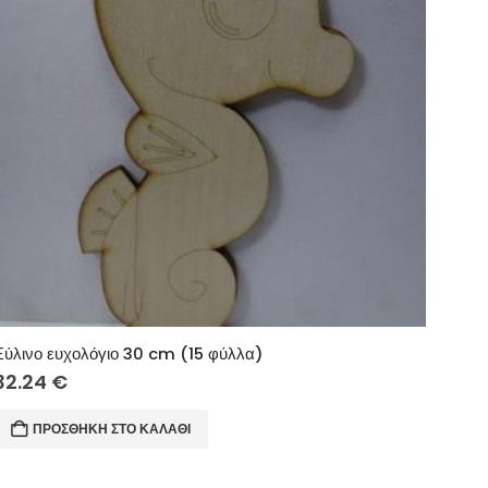
Ξύλινο ευχολόγιο 30 cm (15 φύλλα)
32.24
€
ΠΡΟΣΘΉΚΗ ΣΤΟ ΚΑΛΆΘΙ