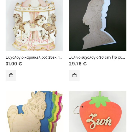
Ευχολόγιο καρουζέλ ροζ 25εκ. 15φυλλα
Ξύλινο ευχολόγιο 30 cm (15 φύλλα)
31.00
€
29.76
€