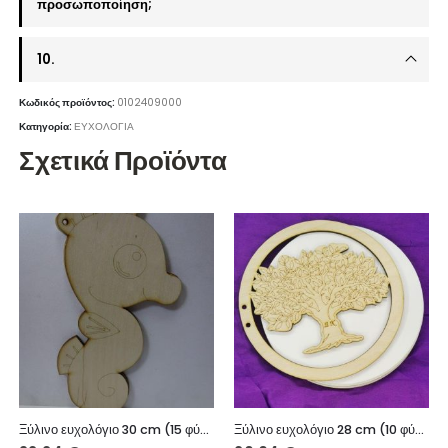
προσωποποίηση;
10.
Κωδικός προϊόντος:
0102409000
Κατηγορία:
ΕΥΧΟΛΟΓΙΑ
Σχετικά Προϊόντα
Ξύλινο ευχολόγιο 30 cm (15 φύλλα)
Ξύλινο ευχολόγιο 28 cm (10 φύλλα)