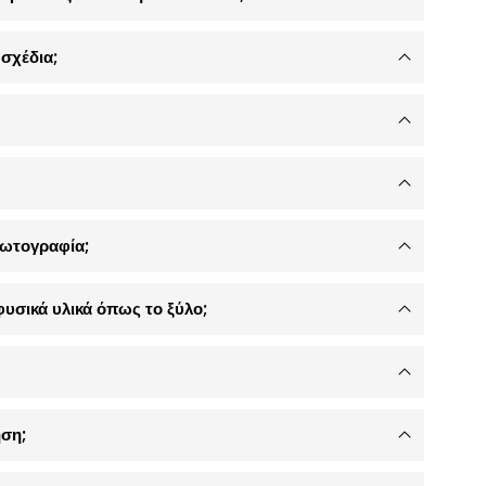
σχέδια;
φωτογραφία;
φυσικά υλικά όπως το ξύλο;
ση;