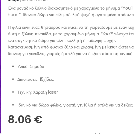
Ένα μοναδικό ξύλινο διακοσμητικό με χαραγμένο το μήνυμα “You’l
heart”. Ιδανικό δώρο για φίλη, αδελφή ψυχή ή αγαπημένο πρόσωπ
Η φιλία είναι ένας θησαυρός και αξίζει να τη γιορτάζουμε με έναν ξ
Αυτή η ξύλινη πινακίδα, με το χαραγμένο μήνυμα
“You’ll always be
ένα συγκινητικό δώρο για φίλη, κολλητή ή «αδελφή ψυχή».
Κατασκευασμένη από φυσικό ξύλο και χαραγμένη με laser ώστε να 
Ιδανική για γενέθλια, γιορτές ή απλά για να δείξετε πόσο σημαντική 
Υλικό: Σημύδα
Διαστάσεις: 15χ15εκ.
Τεχνική: Χάραξη laser
Ιδανικό για δώρο φιλίας, γιορτή, γενέθλια ή απλά για να δείξει
8.06
€