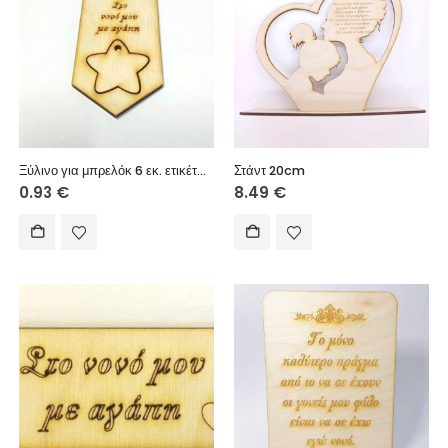
Ξύλινο για μπρελόκ 6 εκ. ετικέτα αποσπώμενο αστέρι (Στο νονό μου με αγάπη)
Στάντ 20cm
0.93
€
8.49
€