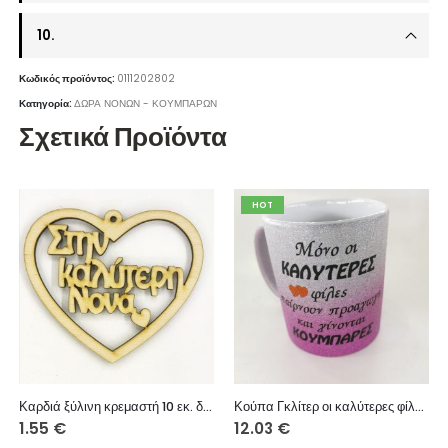
10.
Κωδικός προϊόντος:
0111202802
Κατηγορία:
ΔΩΡΑ ΝΟΝΩΝ - ΚΟΥΜΠΑΡΩΝ
Σχετικά Προϊόντα
HOT
Καρδιά ξύλινη κρεμαστή 10 εκ. διάτρητη (Στην καλύτερη Νονά)
Κούπα Γκλίτερ οι καλύτερες φίλες…
1.55
€
12.03
€