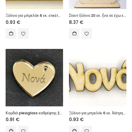
Ξύλινο για μπρελόκ 6 εκ. ετικέτα (Στο νονό μου με αγάπη)
Σταντ ξύλινο 20 εκ. (να σε έχω εγώ νονό)
0.93
€
8.37
€
Καρδιά plexiglass καθρέφτης 2,5 cm
Ξύλινο για μπρελόκ 6 εκ. διάτρητο (Νονά)
0.91
€
0.93
€