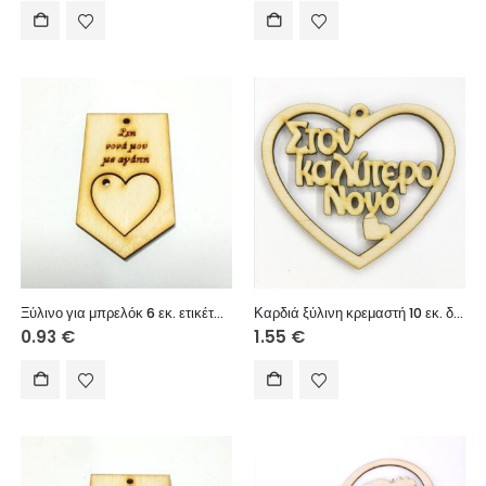
Ξύλινο για μπρελόκ 6 εκ. ετικέτα αποσπώμενη καρδιά (Στη νονά μου με αγάπη)
Καρδιά ξύλινη κρεμαστή 10 εκ. διάτρητη (Στον καλύτερο Νονό)
0.93
€
1.55
€