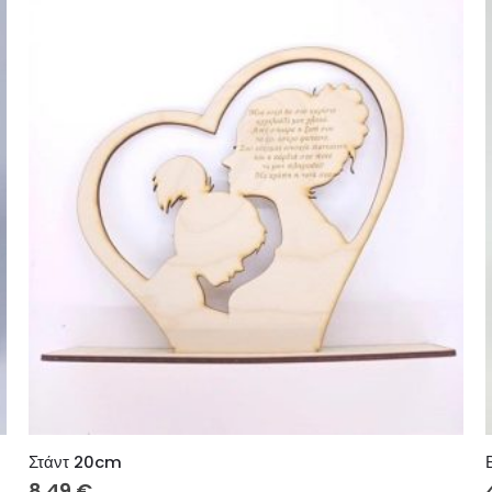
Στάντ 20cm
8.49
€