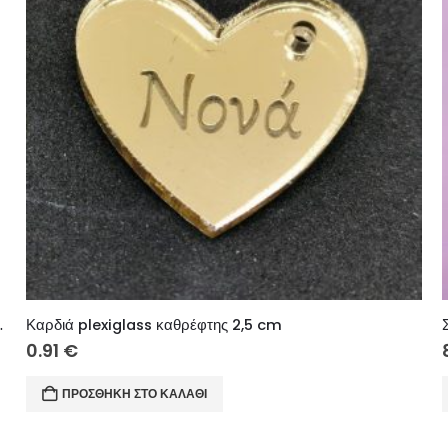
Στην γλυκιά μου νονά)
Καρδιά plexiglass καθρέφτης 2,5 cm
0.91
€
ΠΡΟΣΘΉΚΗ ΣΤΟ ΚΑΛΆΘΙ