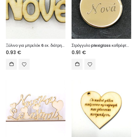
Ξύλινο για μπρελόκ 6 εκ. διάτρητο (Νονέ)
Στρόγγυλο plexiglass καθρέφτης 2,5 cm
0.93
€
0.91
€