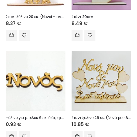
Σταντ ξύλινο 20 εκ. (Νονοί – αντράκι)
Στάντ 20cm
8.37
€
8.49
€
Ξύλινο για μπελόκ 6 εκ. διάτρητο (Νονός)
Σταντ ξύλινο 25 εκ. (Νονά μου & Νονέ μου Σας αγαπώ)
0.93
€
10.85
€