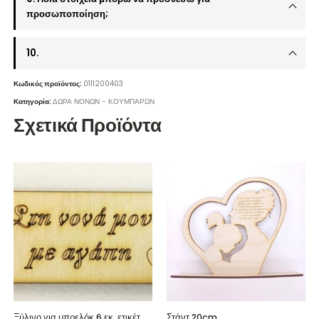
προσωποποίηση;
10.
Κωδικός προϊόντος:
0111200403
Κατηγορία:
ΔΩΡΑ ΝΟΝΩΝ - ΚΟΥΜΠΑΡΩΝ
Σχετικά Προϊόντα
Ξύλινο για μπρελόκ 6 εκ. ετικέτα (Στη νονά μου με αγάπη)
Στάντ 20cm