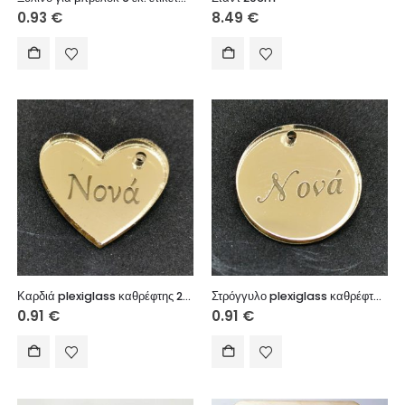
0.93
€
8.49
€
Καρδιά plexiglass καθρέφτης 2,5 cm
Στρόγγυλο plexiglass καθρέφτης 2,5 cm
0.91
€
0.91
€