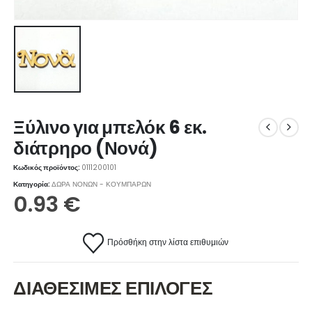
Ξύλινο για μπελόκ 6 εκ.
διάτρηρο (Νονά)
Κωδικός προϊόντος:
0111200101
Κατηγορία:
ΔΩΡΑ ΝΟΝΩΝ - ΚΟΥΜΠΑΡΩΝ
0.93
€
Πρόσθήκη στην λίστα επιθυμιών
ΔΙΑΘΕΣΙΜΕΣ ΕΠΙΛΟΓΕΣ