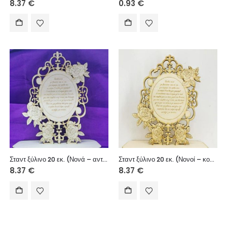
8.37
€
0.93
€
Σταντ ξύλινο 20 εκ. (Νονά – αντράκι)
Σταντ ξύλινο 20 εκ. (Νονοί – κοριτσάκι)
8.37
€
8.37
€