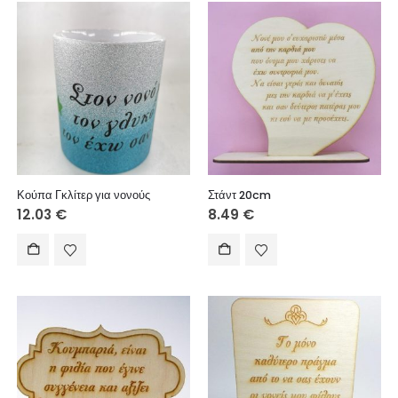
Κούπα Γκλίτερ για νονούς
Στάντ 20cm
12.03
€
8.49
€