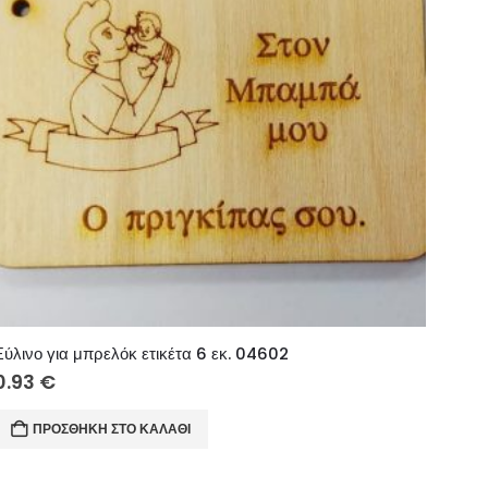
Ξύλινο για μπρελόκ ετικέτα 6 εκ. 04602
0.93
€
ΠΡΟΣΘΉΚΗ ΣΤΟ ΚΑΛΆΘΙ