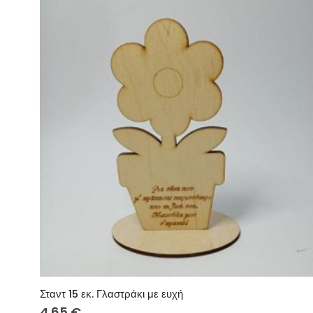
Σταντ 15 εκ. Γλαστράκι με ευχή
4.65
€