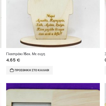
Γλαστράκι 15εκ. Με ευχη
4.65
€
ΠΡΟΣΘΉΚΗ ΣΤΟ ΚΑΛΆΘΙ