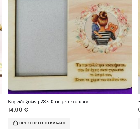
Κορνίζα ξύλινη 23Χ10 εκ. με εκτύπωση
14.00
€
ΠΡΟΣΘΉΚΗ ΣΤΟ ΚΑΛΆΘΙ