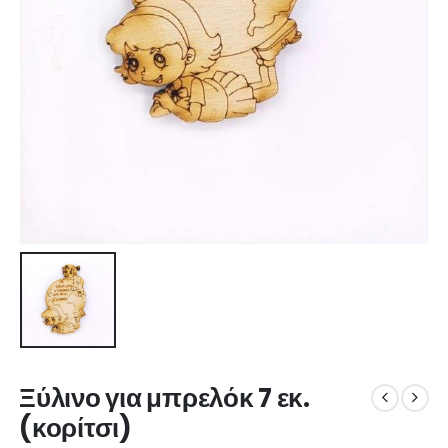
Ξύλινο για μπρελόκ 7 εκ.
(κορίτσι)