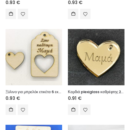
0.93
€
0.93
€
Ξύλινο για μπρελόκ ετικέτα 6 εκ. 05202
Καρδιά plexiglass καθρέφτης 2,5 cm
0.93
€
0.91
€