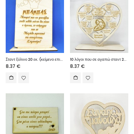
Σταντ ξύλινο 20 εκ. (κείμενο επιλογής σας)
10 λόγοι που σε αγαπώ σταντ 20εκ.
8.37
€
8.37
€