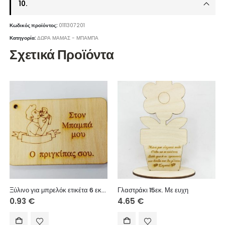
10.
Κωδικός προϊόντος:
0111307201
Κατηγορία:
ΔΩΡΑ ΜΑΜΑΣ - ΜΠΑΜΠΑ
Σχετικά Προϊόντα
Ξύλινο για μπρελόκ ετικέτα 6 εκ. 04602
Γλαστράκι 15εκ. Με ευχη
0.93
€
4.65
€