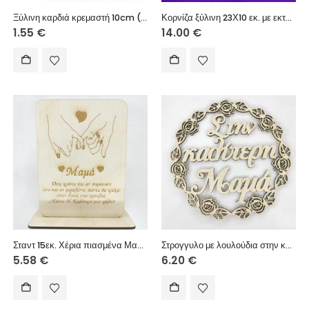
Ξύλινη καρδιά κρεμαστή 10cm (Στην καλύτερη Μαμά)
Κορνίζα ξύλινη 23Χ10 εκ. με εκτύπωση
1.55
€
14.00
€
Σταντ 15εκ. Χέρια πιασμένα Μαμά
Στρογγυλο με λουλούδια στην καλύτερη Μαμά 20εκ.
5.58
€
6.20
€