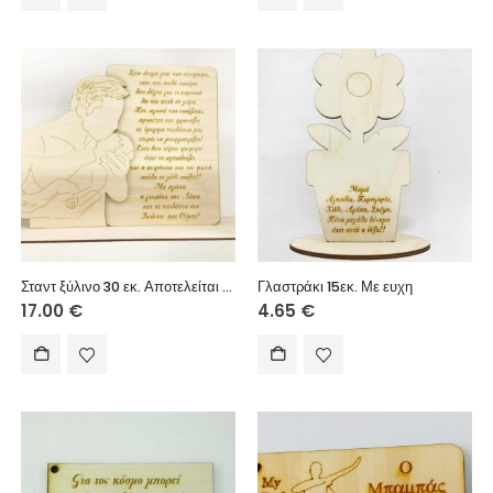
Σταντ ξύλινο 30 εκ. Αποτελείται από 2 τεμάχια (για Μπαμπά)
Γλαστράκι 15εκ. Με ευχη
17.00
€
4.65
€