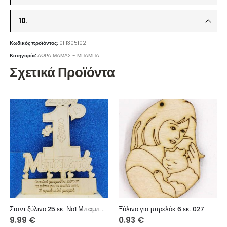
10.
Κωδικός προϊόντος:
0111305102
Κατηγορία:
ΔΩΡΑ ΜΑΜΑΣ - ΜΠΑΜΠΑ
Σχετικά Προϊόντα
Σταντ ξύλινο 25 εκ. Νο1 Μπαμπάς (κείμενο επιλογής σας)
Ξύλινο για μπρελόκ 6 εκ. 027
9.99
€
0.93
€