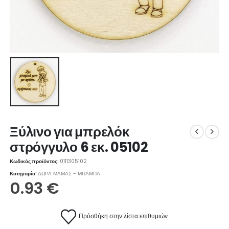
Ξύλινο για μπρελόκ
στρόγγυλο 6 εκ. 05102
Κωδικός προϊόντος:
0111305102
Κατηγορία:
ΔΩΡΑ ΜΑΜΑΣ - ΜΠΑΜΠΑ
0.93
€
Πρόσθήκη στην λίστα επιθυμιών