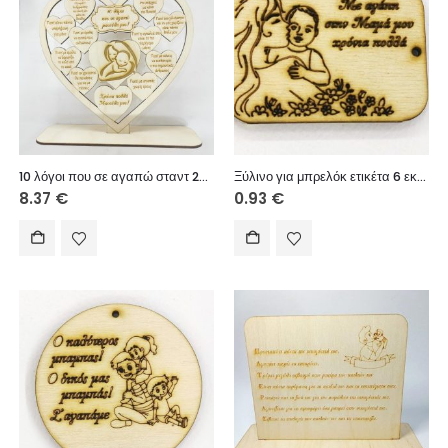
10 λόγοι που σε αγαπώ σταντ 20εκ.
Ξύλινο για μπρελόκ ετικέτα 6 εκ. (Με αγάπη στη Μαμά μου χρόνια πολλά)
8.37
€
0.93
€