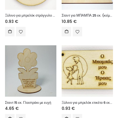
Ξύλινο για μπρελόκ στρόγγυλο 6 εκ. 05005
Σταντ για ΜΠΑΜΠΑ 25 εκ. (κείμενο επιλογής σας)
0.93
€
10.85
€
Σταντ 15 εκ. Γλαστράκι με ευχή
Ξύλινο για μπρελόκ ετικέτα 6 εκ. 04501
4.65
€
0.93
€