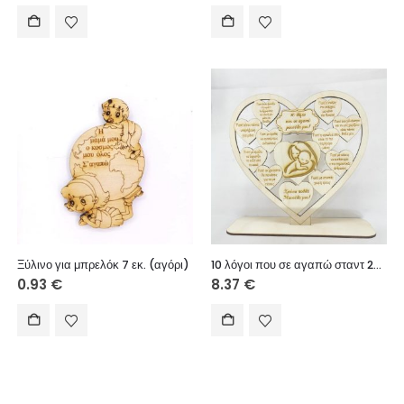
Ξύλινο για μπρελόκ 7 εκ. (αγόρι)
10 λόγοι που σε αγαπώ σταντ 20εκ.
0.93
€
8.37
€