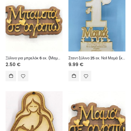
Ξύλινο για μπρελόκ 6 εκ. (Μαμπά σε αγαπώ)
Σταντ ξύλινο 25 εκ. Νο1 Μαμά (κείμενο επιλογής σας)
2.50
€
9.99
€