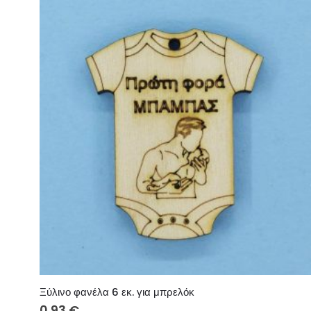
Ξύλινο φανέλα 6 εκ. για μπρελόκ
0.93
€