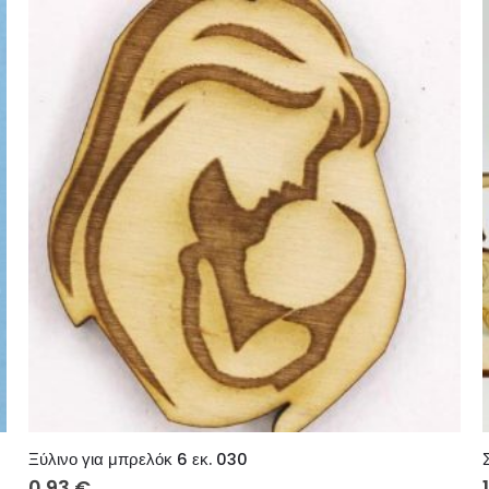
Ξύλινο για μπρελόκ 6 εκ. 030
0.93
€