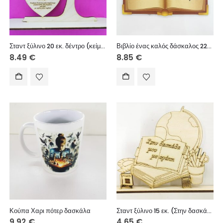
Σταντ ξύλινο 20 εκ. δέντρο (κείμενο επιλογής σας)
Βιβλίο ένας καλός δάσκαλος 22εκ.
8.49
€
8.85
€
Κούπα Χαρι πότερ δασκάλα
Σταντ ξύλινο 15 εκ. (Στην δασκάλα μου με αγάπη)
9.92
€
4.65
€