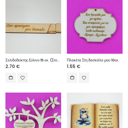
Σελιδοδείκτης ξύλινο 15 εκ. (Στον αγαπημένο μου δάσκαλο)
Πλακέτα Στη δασκάλα μου 10εκ.
2.70
€
1.55
€