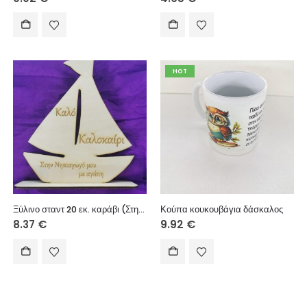
HOT
Ξύλινο σταντ 20 εκ. καράβι (Στην νηπιαγωγό μου με αγάπη)
Κούπα κουκουβάγια δάσκαλος
8.37
€
9.92
€