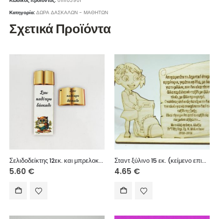
Κωδικός προϊόντος:
0111103901
Κατηγορία:
ΔΩΡΑ ΔΑΣΚΑΛΩΝ - ΜΑΘΗΤΩΝ
Σχετικά Προϊόντα
Σελιδοδείκτης 12εκ. και μπρελοκ στον καλύτερο δάσκαλο
Σταντ ξύλινο 15 εκ. (κείμενο επιλογής σας)
5.60
€
4.65
€