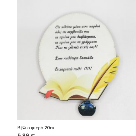
Βιβλίο φτερό 20εκ.
5.89
€