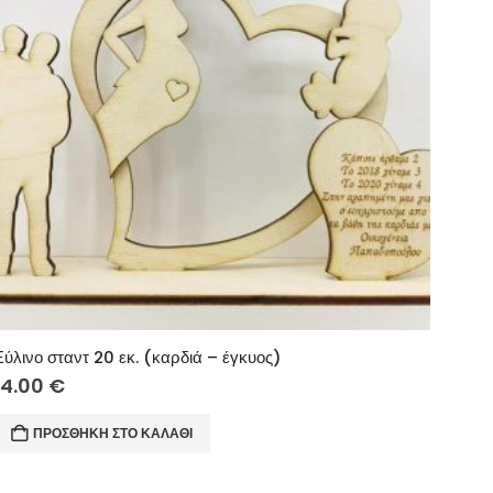
Ξύλινο σταντ 20 εκ. (καρδιά – έγκυος)
14.00
€
ΠΡΟΣΘΉΚΗ ΣΤΟ ΚΑΛΆΘΙ