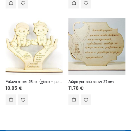
Ξύλινο σταντ 25 εκ. (χέρια – μωρά)
Δώρο γιατρού σταντ 27cm
10.85
€
11.78
€